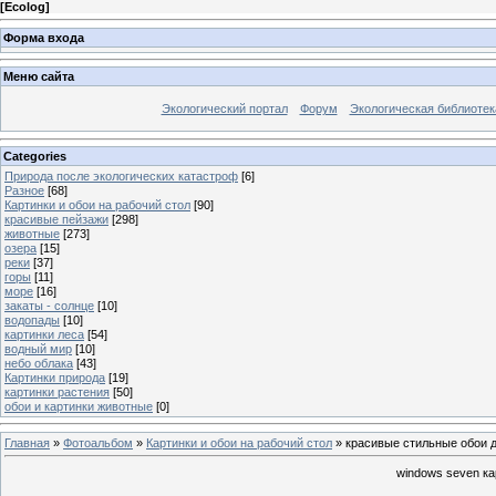
[
Ecolog
]
Форма входа
Меню сайта
Экологический портал
Форум
Экологическая библиотек
Categories
Природа после экологических катастроф
[6]
Разное
[68]
Картинки и обои на рабочий стол
[90]
красивые пейзажи
[298]
животные
[273]
озера
[15]
реки
[37]
горы
[11]
море
[16]
закаты - солнце
[10]
водопады
[10]
картинки леса
[54]
водный мир
[10]
небо облака
[43]
Картинки природа
[19]
картинки растения
[50]
обои и картинки животные
[0]
Главная
»
Фотоальбом
»
Картинки и обои на рабочий стол
» красивые стильные обои д
windows seven ка