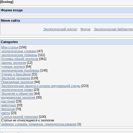
[
Ecolog
]
Форма входа
Меню сайта
Экологический портал
Форум
Экологическая библиотек
Categories
Мои статьи
[156]
экологические словари
[47]
экологические термины
[111]
Основы общей экологии
[361]
законы экологии
[12]
ученые экологи
[54]
экологические проблемы
[145]
Учение о биосфере
[31]
Экология человека
[129]
Прикладная экология
[94]
Экологическая защита и охрана окружающей среды
[223]
экологическое право
[23]
Экология и общество
[64]
медицинская экология
[30]
растения
[19]
животные
[33]
биология
[70]
карты
[23]
Статьи разной тематики
[100]
Статьи не относящиеся к экологии
реймерс словарь терминов. природопользование
[1]