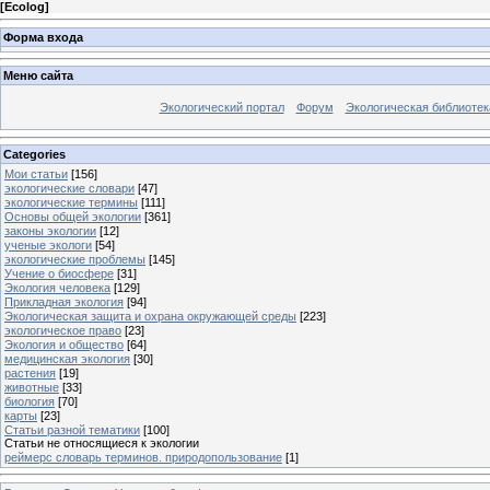
[
Ecolog
]
Форма входа
Меню сайта
Экологический портал
Форум
Экологическая библиотек
Categories
Мои статьи
[156]
экологические словари
[47]
экологические термины
[111]
Основы общей экологии
[361]
законы экологии
[12]
ученые экологи
[54]
экологические проблемы
[145]
Учение о биосфере
[31]
Экология человека
[129]
Прикладная экология
[94]
Экологическая защита и охрана окружающей среды
[223]
экологическое право
[23]
Экология и общество
[64]
медицинская экология
[30]
растения
[19]
животные
[33]
биология
[70]
карты
[23]
Статьи разной тематики
[100]
Статьи не относящиеся к экологии
реймерс словарь терминов. природопользование
[1]