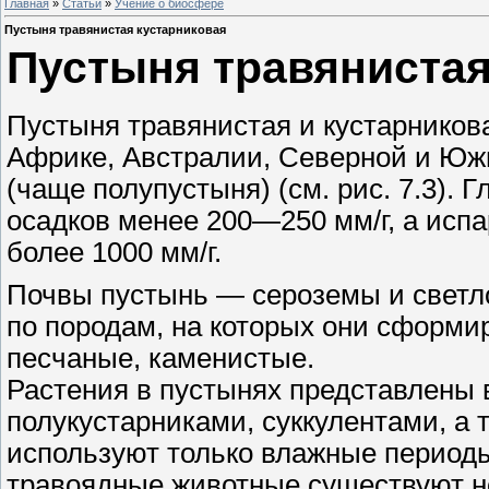
Главная
»
Статьи
»
Учение о биосфере
Пустыня травянистая кустарниковая
Пустыня травянистая
Пустыня травянистая и кустарников
Африке, Австралии, Северной и Южн
(чаще полупустыня) (см. рис. 7.3).
осадков менее 200—250 мм/г, а исп
более 1000 мм/г.
Почвы пустынь — сероземы и светл
по породам, на которых они сформи
песчаные, каменистые.
Растения в пустынях представлены
полукустарниками, суккулентами, а
используют только влажные периоды.
травоядные животные существуют не