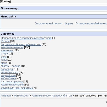
[
Ecolog
]
Форма входа
Меню сайта
Экологический портал
Форум
Экологическая библиотек
Categories
Природа после экологических катастроф
[6]
Разное
[68]
Картинки и обои на рабочий стол
[90]
красивые пейзажи
[298]
животные
[273]
озера
[15]
реки
[37]
горы
[11]
море
[16]
закаты - солнце
[10]
водопады
[10]
картинки леса
[54]
водный мир
[10]
небо облака
[43]
Картинки природа
[19]
картинки растения
[50]
обои и картинки животные
[0]
Главная
»
Фотоальбом
»
Картинки и обои на рабочий стол
» microsoft windows приятны