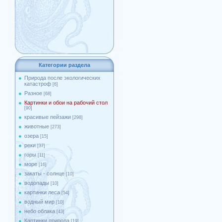
Категории раздела
Природа после экологических
катастроф
[6]
Разное
[68]
Картинки и обои на рабочий стол
[90]
красивые пейзажи
[298]
животные
[273]
озера
[15]
реки
[37]
горы
[11]
море
[16]
закаты - солнце
[10]
водопады
[10]
картинки леса
[54]
водный мир
[10]
небо облака
[43]
Картинки природа
[19]