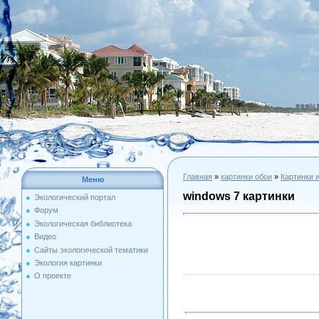
Главная
»
картинки обои
»
Картинки 
Меню
windows 7 картинки
Экологический портал
Форум
Экологическая библиотека
Видео
Сайты экологической тематики
Экология картинки
О проекте