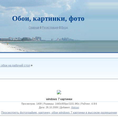
Обои, картинки, фото
Главная
|
Регистрация
|
Вход
и обои на рабочий стол
»
windows 7 картинки
Просмотров: 1409 |
Размеры
: 1440x900px/1101.9Kb |
Рейтинг
: 4.8/4
Дата
: 26.10.2009 |
Добавил
:
Aleksei
Просмотреть фотографию, картинку, обои windows 7 картинки в высоком разрешении