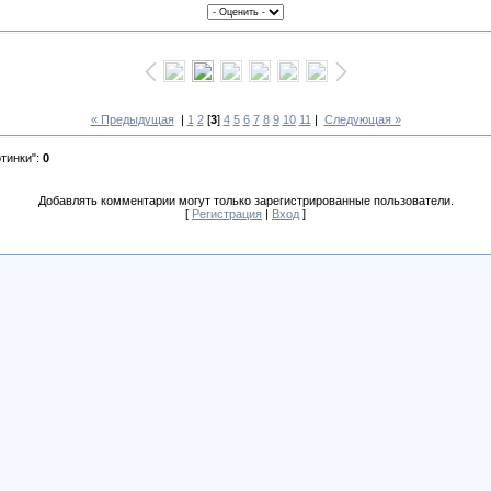
« Предыдущая
|
1
2
[
3
]
4
5
6
7
8
9
10
11
|
Следующая »
ртинки"
:
0
Добавлять комментарии могут только зарегистрированные пользователи.
[
Регистрация
|
Вход
]