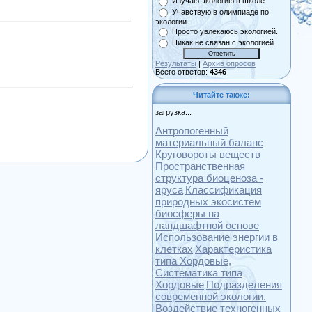
Изучаю экологию в школе.
Учавствую в олимпиаде по
экологии.
Просто увлекаюсь экологией.
Никак не связан с экологией
Результаты
|
Архив опросов
Всего ответов:
4346
Читайте также:
загрузка...
Антропогенный
материальный баланс
Круговороты веществ
Пространственная
структура биоценоза -
яруса
Классификация
природных экосистем
биосферы на
ландшафтной основе
Использование энергии в
клетках
Характеристика
типа Хордовые,
Систематика типа
Хордовые
Подразделения
современной экологии.
Воздействие техногенных