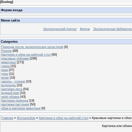
[
Ecolog
]
Форма входа
Меню сайта
Экологический портал
Форум
Экологическая библиотек
Categories
Природа после экологических катастроф
[6]
Разное
[68]
Картинки и обои на рабочий стол
[90]
красивые пейзажи
[298]
животные
[273]
озера
[15]
реки
[37]
горы
[11]
море
[16]
закаты - солнце
[10]
водопады
[10]
картинки леса
[54]
водный мир
[10]
небо облака
[43]
Картинки природа
[19]
картинки растения
[50]
обои и картинки животные
[0]
Главная
»
Фотоальбом
»
Картинки и обои на рабочий стол
» Красивые картинки и обои
Картинка или обоин