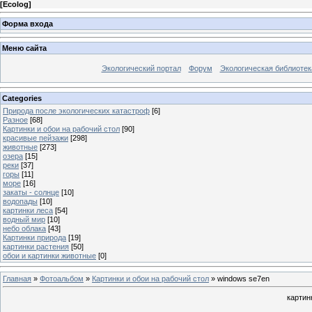
[
Ecolog
]
Форма входа
Меню сайта
Экологический портал
Форум
Экологическая библиотек
Categories
Природа после экологических катастроф
[6]
Разное
[68]
Картинки и обои на рабочий стол
[90]
красивые пейзажи
[298]
животные
[273]
озера
[15]
реки
[37]
горы
[11]
море
[16]
закаты - солнце
[10]
водопады
[10]
картинки леса
[54]
водный мир
[10]
небо облака
[43]
Картинки природа
[19]
картинки растения
[50]
обои и картинки животные
[0]
Главная
»
Фотоальбом
»
Картинки и обои на рабочий стол
» windows se7en
картин