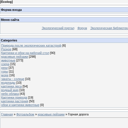
[
Ecolog
]
Форма входа
Меню сайта
Экологический портал
Форум
Экологическая библиотек
Categories
Природа после экологических катастроф
[6]
Разное
[68]
Картинки и обои на рабочий стол
[90]
красивые пейзажи
[298]
животные
[273]
озера
[15]
реки
[37]
горы
[11]
море
[16]
закаты - солнце
[10]
водопады
[10]
картинки леса
[54]
водный мир
[10]
небо облака
[43]
Картинки природа
[19]
картинки растения
[50]
обои и картинки животные
[0]
Главная
»
Фотоальбом
»
красивые пейзажи
» Горная дорога