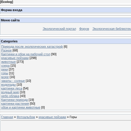
[
Ecolog
]
Форма входа
Меню сайта
Экологический портал
Форум
Экологическая библиотек
Categories
Природа после экологических катастроф
[6]
Разное
[68]
Картинки и обои на рабочий стол
[90]
красивые пейзажи
[298]
животные
[273]
озера
[15]
реки
[37]
горы
[11]
море
[16]
закаты - солнце
[10]
водопады
[10]
картинки леса
[54]
водный мир
[10]
небо облака
[43]
Картинки природа
[19]
картинки растения
[50]
обои и картинки животные
[0]
Главная
»
Фотоальбом
»
красивые пейзажи
» Горы