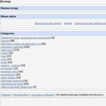
[
Ecolog
]
Форма входа
Меню сайта
Экологический портал
Форум
Экологическая библиотек
Categories
Природа после экологических катастроф
[6]
Разное
[68]
Картинки и обои на рабочий стол
[90]
красивые пейзажи
[298]
животные
[273]
озера
[15]
реки
[37]
горы
[11]
море
[16]
закаты - солнце
[10]
водопады
[10]
картинки леса
[54]
водный мир
[10]
небо облака
[43]
Картинки природа
[19]
картинки растения
[50]
обои и картинки животные
[0]
Главная
»
Фотоальбом
»
красивые пейзажи
» Историческая достопримечательность