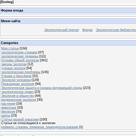
[
Ecolog
]
Форма входа
Меню сайта
Экологический портал
Форум
Экологическая библиотек
Categories
Мои статьи
[156]
экологические словари
[47]
экологические термины
[111]
Основы общей экологии
[361]
законы экологии
[12]
ученые экологи
[54]
экологические проблемы
[145]
Учение о биосфере
[31]
Экология человека
[129]
Прикладная экология
[94]
Экологическая защита и охрана окружающей среды
[223]
экологическое право
[23]
Экология и общество
[64]
медицинская экология
[30]
растения
[19]
животные
[33]
биология
[70]
карты
[23]
Статьи разной тематики
[100]
Статьи не относящиеся к экологии
реймерс словарь терминов. природопользование
[1]