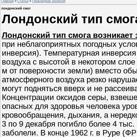
Главная
»
Статьи
»
Прикладная экология
лондонский смог
Лондонский тип смог
Лондонский тип смога возникает
при неблагоприятных погодных услов
инверсия). Температурная инверси
воздуха с высотой в некотором сло
м от поверхности земли) вместо обы
атмосферного воздуха резко наруша
могут подняться вверх и не рассеив
Концентрации оксидов серы, взвеше
опасных для здоровья человека уров
кровообращения, дыхания, а нередко 
3 по 9 декабря погибло более 4 тыс.
заболели. В конце 1962 г. в Руре (ФР