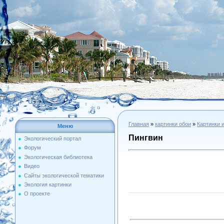
Главная
»
картинки обои
»
Картинки 
Меню
Пингвин
Экологический портал
Форум
Экологическая библиотека
Видео
Сайты экологической тематики
Экология картинки
О проекте