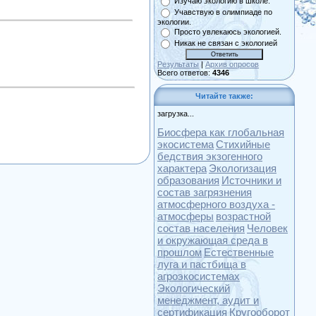
Изучаю экологию в школе.
Учавствую в олимпиаде по
экологии.
Просто увлекаюсь экологией.
Никак не связан с экологией
Результаты
|
Архив опросов
Всего ответов:
4346
Читайте также:
загрузка...
Биосфера как глобальная
экосистема
Стихийные
бедствия экзогенного
характера
Экологизация
образования
Источники и
состав загрязнения
атмосферного воздуха -
атмосферы
возрастной
состав населения
Человек
и окружающая среда в
прошлом
Естественные
луга и пастбища в
агроэкосистемах
Экологический
менеджмент, аудит и
сертификация
Кругооборот