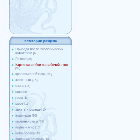
Категории раздела
Природа после экологических
катастроф
[6]
Разное
[68]
Картинки и обои на рабочий стол
[90]
красивые пейзажи
[298]
животные
[273]
озера
[15]
реки
[37]
горы
[11]
море
[16]
закаты - солнце
[10]
водопады
[10]
картинки леса
[54]
водный мир
[10]
небо облака
[43]
Картинки природа
[19]