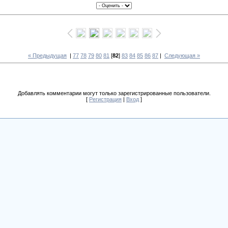
« Предыдущая
|
77
78
79
80
81
[
82
]
83
84
85
86
87
|
Следующая »
Добавлять комментарии могут только зарегистрированные пользователи.
[
Регистрация
|
Вход
]