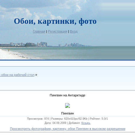
Обои, картинки, фото
Главная
|
Регистрация
|
Вход
и обои на рабочий стол
»
Пингвин на Антарктиде
Пингвин
Просмотров: 974 |
Размеры
: 620x410px/62.9Kb |
Рейтинг
: 5.0/1
Дата
: 04.09.2009 |
Добавил
:
Козырь
Просмотреть фотографию, картинку, обои Пингвин в высоком разрешении