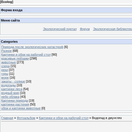
[
Ecolog
]
Форма входа
Меню сайта
Экологический портал
Форум
Экологическая библиотек
Categories
Природа после экологических катастроф
[6]
Разное
[68]
Картинки и обои на рабочий стол
[90]
красивые пейзажи
[298]
животные
[273]
озера
[15]
реки
[37]
горы
[11]
море
[16]
закаты - солнце
[10]
водопады
[10]
картинки леса
[54]
водный мир
[10]
небо облака
[43]
Картинки природа
[19]
картинки растения
[50]
обои и картинки животные
[0]
Главная
»
Фотоальбом
»
Картинки и обои на рабочий стол
» Водопад в джунглях