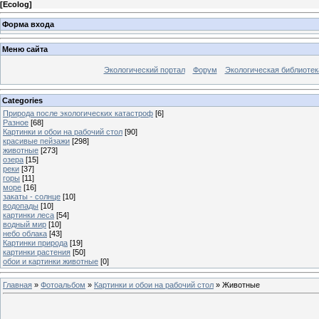
[
Ecolog
]
Форма входа
Меню сайта
Экологический портал
Форум
Экологическая библиотек
Categories
Природа после экологических катастроф
[6]
Разное
[68]
Картинки и обои на рабочий стол
[90]
красивые пейзажи
[298]
животные
[273]
озера
[15]
реки
[37]
горы
[11]
море
[16]
закаты - солнце
[10]
водопады
[10]
картинки леса
[54]
водный мир
[10]
небо облака
[43]
Картинки природа
[19]
картинки растения
[50]
обои и картинки животные
[0]
Главная
»
Фотоальбом
»
Картинки и обои на рабочий стол
» Животные