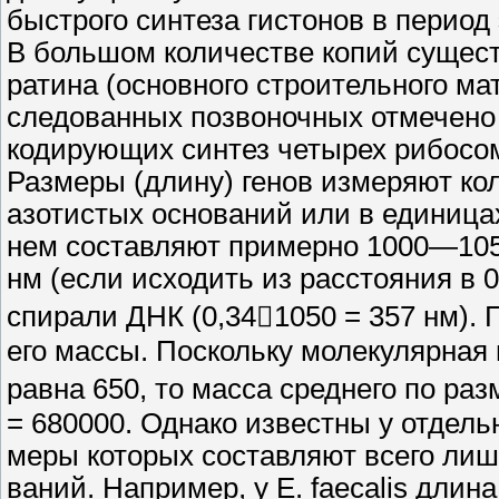
быстрого синтеза гистонов в период
В большом количестве копий сущест
ратина (основного строительного мат
следованных позвоночных отмечено 
кодирующих синтез четырех рибосо
Размеры (длину) генов измеряют ко
азотистых оснований или в единица
нем составляют примерно 1000—1050
нм (если исходить из расстояния в 
спирали ДНК (0,341050 = 357 нм). 
его массы. Поскольку молекулярная
равна 650, то масса среднего по ра
= 680000. Однако известны у отдель
меры которых составляют всего лишь
ваний. Например, у Е. faecalis длин