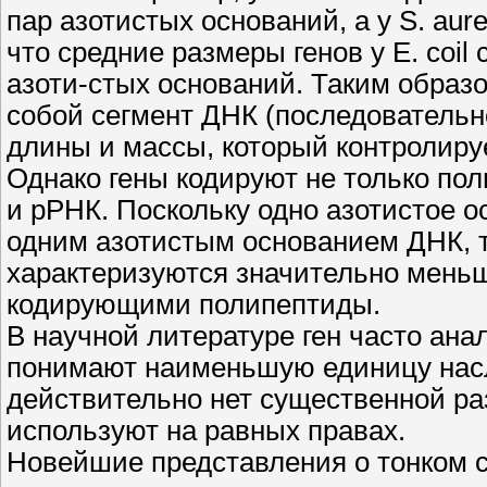
пар азотистых оснований, а у S. au
что средние размеры генов у Е. coil 
азоти-стых оснований. Таким образо
собой сегмент ДНК (последовательн
длины и массы, который контролируе
Однако гены кодируют не только по
и рРНК. Поскольку одно азотистое 
одним азотистым основанием ДНК, 
характеризуются значительно меньш
кодирующими полипептиды.
В научной литературе ген часто ана
понимают наименьшую единицу насл
действительно нет существенной раз
используют на равных правах.
Новейшие представления о тонком с