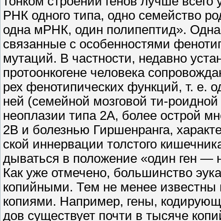
тонком строении генов лучше всего
РНК одного типа, одно семейство р
одна мРНК, один полипептид». Однак
связанные с особенностями фенотип
мутаций. В частности, недавно уста
протоонкогене человека сопровожд
рех фенотипических функций, т. е.
ней (семейной мозговой ти-роидно
неоплазии типа 2А, более острой м
2В и болезнью Гиршенранга, харак
ской иннервации толстого кишечника
дываться в положение «один ген — н
Как уже отмечено, большинство эука
копийными. Тем не менее известны
копиями. Например, гены, кодирующи
дов существует почти в тысяче коп