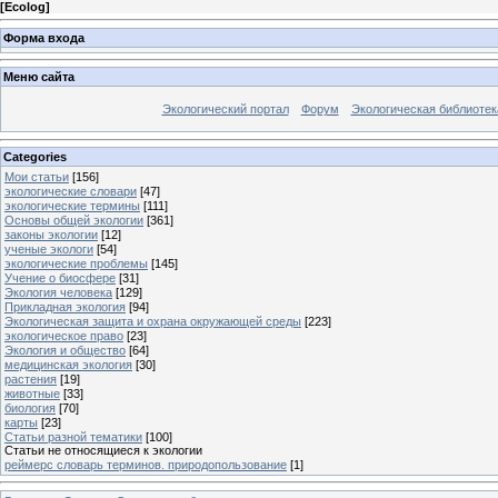
[
Ecolog
]
Форма входа
Меню сайта
Экологический портал
Форум
Экологическая библиотек
Categories
Мои статьи
[156]
экологические словари
[47]
экологические термины
[111]
Основы общей экологии
[361]
законы экологии
[12]
ученые экологи
[54]
экологические проблемы
[145]
Учение о биосфере
[31]
Экология человека
[129]
Прикладная экология
[94]
Экологическая защита и охрана окружающей среды
[223]
экологическое право
[23]
Экология и общество
[64]
медицинская экология
[30]
растения
[19]
животные
[33]
биология
[70]
карты
[23]
Статьи разной тематики
[100]
Статьи не относящиеся к экологии
реймерс словарь терминов. природопользование
[1]