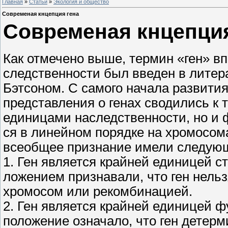
Главная
»
Статьи
»
Экология и общество
Современая кнцепция гена
Современая кнцепция
Как отмечено выше, термин «ген» в
следственности был введен в литерат
Бэтсоном. С самого начала развити
представления о генах сводились к 
единицами наследственности, но и
ся в линейном порядке на хромосома
всеобщее признание имели следую
1. Ген является крайней единицей ст
ложением признавали, что ген нель
хромосом или рекомбинацией.
2. Ген является крайней единицей ф
положение означало, что ген детер