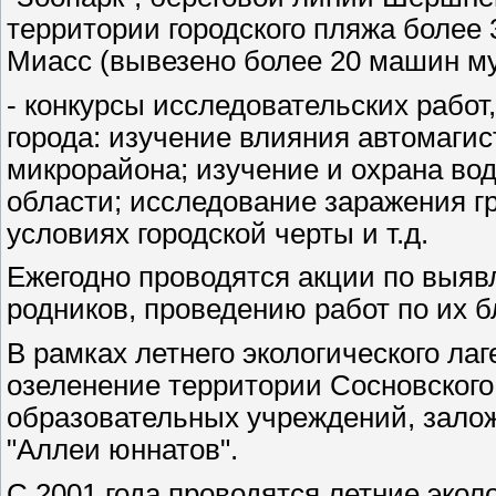
территории городского пляжа более 
Миасс (вывезено более 20 машин му
- конкурсы исследовательских рабо
города: изучение влияния автомаги
микрорайона; изучение и охрана во
области; исследование заражения г
условиях городской черты и т.д.
Ежегодно проводятся акции по выя
родников, проведению работ по их б
В рамках летнего экологического ла
озеленение территории Сосновского 
образовательных учреждений, залож
"Аллеи юннатов".
С 2001 года проводятся летние эколо