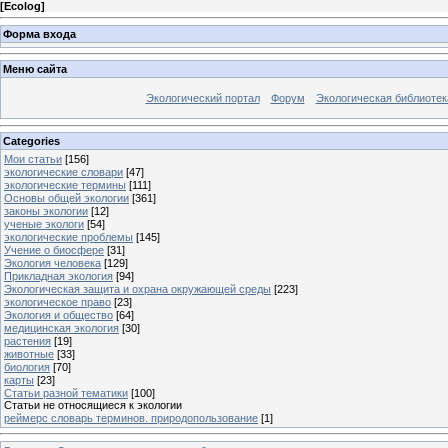
[
Ecolog
]
Форма входа
Меню сайта
Экологический портал
Форум
Экологическая библиотек
Categories
Мои статьи
[156]
экологические словари
[47]
экологические термины
[111]
Основы общей экологии
[361]
законы экологии
[12]
ученые экологи
[54]
экологические проблемы
[145]
Учение о биосфере
[31]
Экология человека
[129]
Прикладная экология
[94]
Экологическая защита и охрана окружающей среды
[223]
экологическое право
[23]
Экология и общество
[64]
медицинская экология
[30]
растения
[19]
животные
[33]
биология
[70]
карты
[23]
Статьи разной тематики
[100]
Статьи не относящиеся к экологии
реймерс словарь терминов. природопользование
[1]