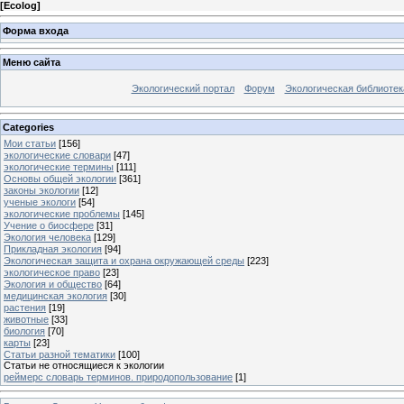
[
Ecolog
]
Форма входа
Меню сайта
Экологический портал
Форум
Экологическая библиотек
Categories
Мои статьи
[156]
экологические словари
[47]
экологические термины
[111]
Основы общей экологии
[361]
законы экологии
[12]
ученые экологи
[54]
экологические проблемы
[145]
Учение о биосфере
[31]
Экология человека
[129]
Прикладная экология
[94]
Экологическая защита и охрана окружающей среды
[223]
экологическое право
[23]
Экология и общество
[64]
медицинская экология
[30]
растения
[19]
животные
[33]
биология
[70]
карты
[23]
Статьи разной тематики
[100]
Статьи не относящиеся к экологии
реймерс словарь терминов. природопользование
[1]