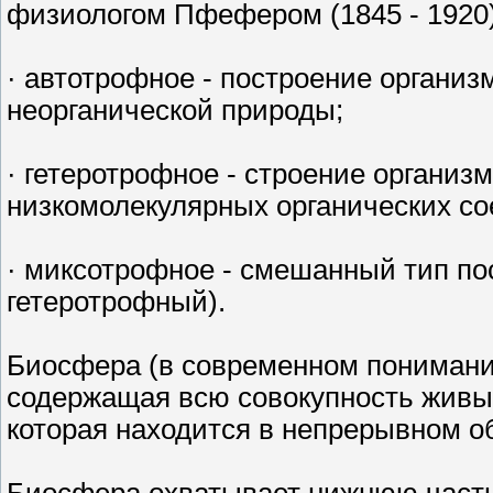
физиологом Пфефером (1845 - 1920)
· автотрофное - построение организ
неорганической природы;
· гетеротрофное - строение организ
низкомолекулярных органических со
· миксотрофное - смешанный тип по
гетеротрофный).
Биосфера (в современном понимании
содержащая всю совокупность живых
которая находится в непрерывном о
Биосфера охватывает нижнюю часть