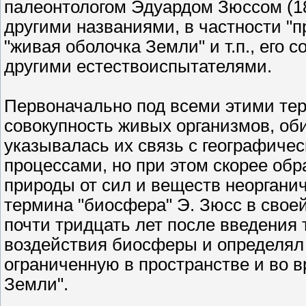
палеонтологом Эдуардом Зюссом (183
другими названиями, в частности "п
"живая оболочка Земли" и т.п., его
другими естествоиспытателями.
Первоначально под всеми этими те
совокупность живых организмов, об
указывалась их связь с географиче
процессами, но при этом скорее об
природы от сил и веществ неоргани
термина "биосфера" Э. Зюсс в своей
почти тридцать лет после введения т
воздействия биосферы и определял е
ограниченную в пространстве и во 
Земли".