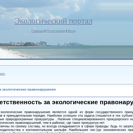
Экологический портал
Главная
|
Регистрация
|
Вход
раво
а экологические правонарушения
етственность за экологические правонар
 экологические правонарушения является одной из форм государственного прин
ов в принудительном порядке. Наиболее успешно эта задача |>ешается в тех субъек
ые природоохранные прокуратуры . Наличие специализированного прокурорского на
гических правонарушений, чем в районах, где таких прокуратур нет.
личны по своему составу, но всегда складываются в сфере природы: будь то загряз
нодательства о континентальном шельфе. Наибольшее чис-}цо экономических пр