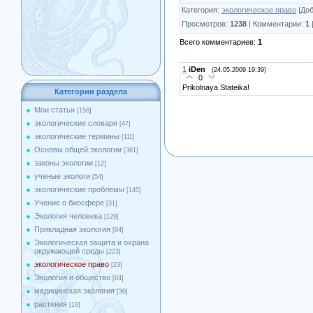
Категория
:
экологическое право
|
До
Просмотров
:
1238
|
Комментарии
:
1
Всего комментариев
:
1
1
iDen
(24.05.2009 19:39)
0
Prikolnaya Stateika!
Категории раздела
Мои статьи
[156]
экологические словари
[47]
экологические термины
[111]
Основы общей экологии
[361]
законы экологии
[12]
ученые экологи
[54]
экологические проблемы
[145]
Учение о биосфере
[31]
Экология человека
[129]
Прикладная экология
[94]
Экологическая защита и охрана
окружающей среды
[223]
экологическое право
[23]
Экология и общество
[64]
медицинская экология
[30]
растения
[19]