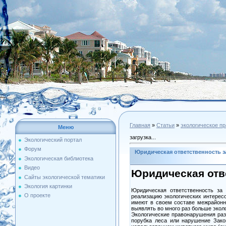
Главная
»
Статьи
»
экологическое п
Меню
загрузка...
Экологический портал
Форум
Юридическая ответственность з
Экологическая библиотека
Видео
Юридическая отв
Сайты экологической тематики
Экология картинки
Юридическая ответственность за
О проекте
реализацию экологических интерес
имеют в своем составе межрайонн
выявлять во много раз больше эколо
Экологические правонарушения раз
порубка леса или нарушение Зако