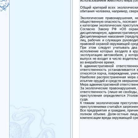
использованием животного мира (ох
Общий критерий всех экологически
обитания человека, например, свер
Экологические правонарушения, н
общественную опасность, посягают 
к категории экологических преступл
Согласно Закону РФ «Об охране
дисциплинарную, административную
Дисциплинарные наказания (предупр
лиц, рабочих и служащих руководи
правовой охраной окружающей сред
При этом следует учитывать два 
исполнение которых входило в кру
эксплуатацию автомобиля, у кото
выпуск не входит в число водитель
во внерабочее время.
К административной ответственно
ответственность устанавливается 
относятся порча, повреждение, уни
Наиболее распространенная мера 
изъятие орудий и средств овершени
Мера административной ответствен
За экологические правонарушения,
ответственность (лише-ие свободы,
преступления определяется Уголов
суда.
К тяжким экологическим преступле
преступлениями считайся загрязнени
Все предприятия и граждане, причи
полном объеме. Долж-остные лица
компенсации вреда окружающей сред