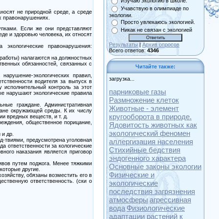
Изучаю экологию в школе.
Учавствую в олимпиаде по
носят не природной среде, а среде
экологии.
ых правонарушениях.
Просто увлекаюсь экологией.
упками. Если же они представляют
Никак не связан с экологией
де и здоровью человека, их относят
Результаты
|
Архив опросов
 экологические правонарушения:
Всего ответов:
4346
 работы) налагаются на должностных
твенных обязанностей, связанных с
Читайте также:
 нарушение-экологических правил,
загрузка...
етственности водителя за выпуск в
 исполнительный контроль за этот
парниковые газы
рые нарушают экологические правила
Размножение клеток
льные граждане. Административная
Животные - элемент
ране окружающей среды. К их числу
кругооборота в природе.
и вредных веществ, и т. д.
еждения, общественное порицание,
Ядовитость животных как
экологический феномен
и др.
д-твиями, предусмотрена уголовная
аллергизация населения
да ответственности за кологические
Стихийные бедствия
вного наказания является приговор
эндогенного характера
ивов путем поджога. Менее тяжкими
Основные законы экологии
которые другие.
Физические и
озяйству, обязаны возместить его в
ственную ответственность. (ски о
экологические
последствия загрязнения
атмосферы
агрессивная
вода
Физиологические
адаптации растений к