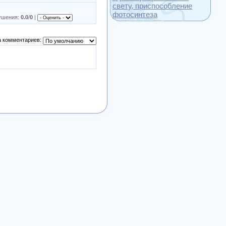
свету, приспособление
фотосинтеза
рушения
:
0.0
/
0
|
 комментариев: