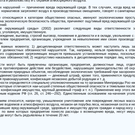
ота и рыболовство) и с охраной атмосферного воздуха.
х нарушений — причинение вреда окружающей среде. В тех случаях, когда вред на
х нормативов загрязняют воздух в производственных омещениях, говорят о санитарн
е относящиеся к категории общественно опасных, именуют экологическими прост
на экологическую безопасность общества, причиняют ощутимый вред окружающей сре
ений.
 окружающей среды» (2002) различают следующие виды ответственности за
, уголовную, имущественную.
еждение, выговор, строгий выговор, понижение в должности и в окладе, увольнение с
телем предприятия, организации, учреждения за невыполнение ими своих производс
ы.
важных момента: 1) дисциплинарная ответственность может наступить лишь за
г должностных обязанностей нарушителя. Так, например, нельзя привлекать к отв
рого содержание загрязняющих веществ превышало установленные нормы, поскольку
ских обязанностей; 2) недопустимо наказывать в дисциплинарном порядке лиц, кото
сти могут быть привлечены организации, предприятия, должностные лица, отде
за противоправное действие или бездействие, нарушающее законодательство об ох
чтожение природных объектов, несоблюдение экологических требований при захоронени
административного взыскания — денежный штраф, кроме того, применяются предупр
я правонарушения, конфискация незаконно добытой родукции и т. д.
ности определяется специально уполномоченными на то органами Минприроды Рос-ии 
 которые отличаются наи-ысшей степенью общественной опасности и тяжелыми после
 конфискация имущества, крупный денежный гтраф и т. п.). Применение мер этого ви
ным кодеком РФ (гл. 26, ст. 246—292). Единственным основанием на-начения уголо
ниям относится, напри-гер, умышленное уничтожение или повреждение лесных масс
е водоемов и атмосферного воздуха, незакон-ая порубка леса, незаконная охота и не
нившие вред окружающей среде, здоровью и имуществу других граждан и народ носу х
, по вине которых предприятие понесло расходы о возмещению вреда, несут имуще
е могут быть редъявлены в течение 20 лет.