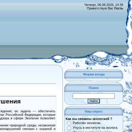
Четверг, 06.08.2026, 14:39
Приветствую Вас
Гость
Форма входа
Поиск
ушения
уждения; ее задача — обеспечить
Наш опрос
тах Российской Федерации, которые
дзора в сфере Экологии позволяет
Как вы связаны экологией ?
Работаю экологом.
нение природной среды, незаконная
Учусь в институте на эколога.
авонарушений связано с охраной и