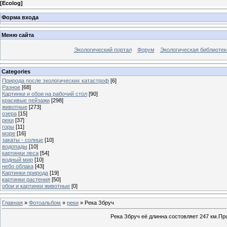
[
Ecolog
]
Форма входа
Меню сайта
Экологический портал
Форум
Экологическая библиотек
Categories
Природа после экологических катастроф
[6]
Разное
[68]
Картинки и обои на рабочий стол
[90]
красивые пейзажи
[298]
животные
[273]
озера
[15]
реки
[37]
горы
[11]
море
[16]
закаты - солнце
[10]
водопады
[10]
картинки леса
[54]
водный мир
[10]
небо облака
[43]
Картинки природа
[19]
картинки растения
[50]
обои и картинки животные
[0]
Главная
»
Фотоальбом
»
реки
» Река Збруч
Река Збруч её длинна состовляет 247 км.Пр