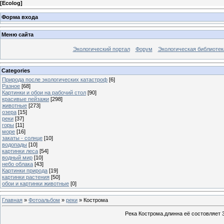
[
Ecolog
]
Форма входа
Меню сайта
Экологический портал
Форум
Экологическая библиотек
Categories
Природа после экологических катастроф
[6]
Разное
[68]
Картинки и обои на рабочий стол
[90]
красивые пейзажи
[298]
животные
[273]
озера
[15]
реки
[37]
горы
[11]
море
[16]
закаты - солнце
[10]
водопады
[10]
картинки леса
[54]
водный мир
[10]
небо облака
[43]
Картинки природа
[19]
картинки растения
[50]
обои и картинки животные
[0]
Главная
»
Фотоальбом
»
реки
» Кострома
Река Кострома.длинна её состовляет 