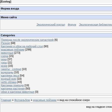
[
Ecolog
]
Форма входа
Меню сайта
Экологический портал
Форум
Экологическая библиотек
Categories
Природа после экологических катастроф
[6]
Разное
[68]
Картинки и обои на рабочий стол
[90]
красивые пейзажи
[298]
животные
[273]
озера
[15]
реки
[37]
горы
[11]
море
[16]
закаты - солнце
[10]
водопады
[10]
картинки леса
[54]
водный мир
[10]
небо облака
[43]
Картинки природа
[19]
картинки растения
[50]
обои и картинки животные
[0]
Главная
»
Фотоальбом
»
красивые пейзажи
» вид на спокойное озеро
вид на гладкое спо