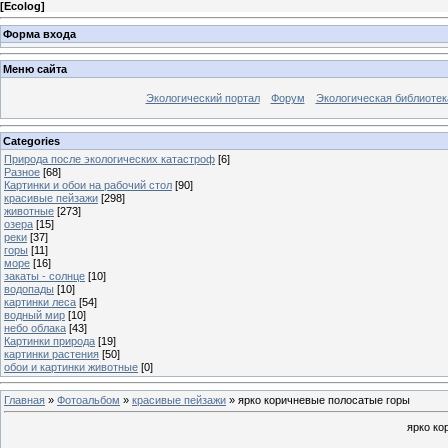
[
Ecolog
]
Форма входа
Меню сайта
Экологический портал
Форум
Экологическая библиотек
Categories
Природа после экологических катастроф
[6]
Разное
[68]
Картинки и обои на рабочий стол
[90]
красивые пейзажи
[298]
животные
[273]
озера
[15]
реки
[37]
горы
[11]
море
[16]
закаты - солнце
[10]
водопады
[10]
картинки леса
[54]
водный мир
[10]
небо облака
[43]
Картинки природа
[19]
картинки растения
[50]
обои и картинки животные
[0]
Главная
»
Фотоальбом
»
красивые пейзажи
» ярко коричневые полосатые горы
ярко ко