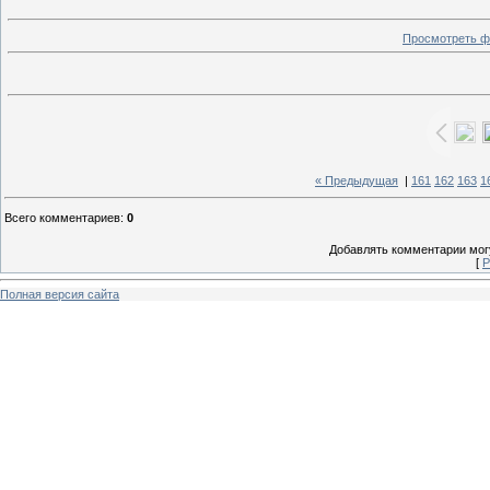
Просмотреть ф
« Предыдущая
|
161
162
163
1
Всего комментариев
:
0
Добавлять комментарии могу
[
Р
Полная версия сайта