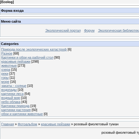
[
Ecolog
]
Форма входа
Меню сайта
Экологический портал
Форум
Экологическая библиотек
Categories
Природа после экологических катастроф
[6]
Разное
[68]
Картинки и обои на рабочий стол
[90]
красивые пейзажи
[298]
животные
[273]
озера
[15]
реки
[37]
горы
[11]
море
[16]
закаты - солнце
[10]
водопады
[10]
картинки леса
[54]
водный мир
[10]
небо облака
[43]
Картинки природа
[19]
картинки растения
[50]
обои и картинки животные
[0]
Главная
»
Фотоальбом
»
красивые пейзажи
» розовый фиолетовый туман
розовый фиолетовый ту