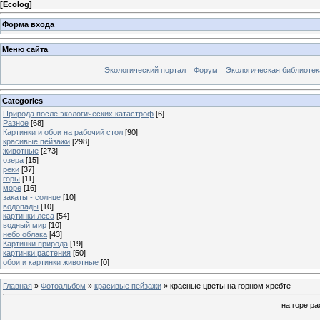
[
Ecolog
]
Форма входа
Меню сайта
Экологический портал
Форум
Экологическая библиотек
Categories
Природа после экологических катастроф
[6]
Разное
[68]
Картинки и обои на рабочий стол
[90]
красивые пейзажи
[298]
животные
[273]
озера
[15]
реки
[37]
горы
[11]
море
[16]
закаты - солнце
[10]
водопады
[10]
картинки леса
[54]
водный мир
[10]
небо облака
[43]
Картинки природа
[19]
картинки растения
[50]
обои и картинки животные
[0]
Главная
»
Фотоальбом
»
красивые пейзажи
» красные цветы на горном хребте
на горе р