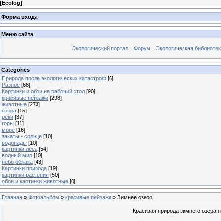
[
Ecolog
]
Форма входа
Меню сайта
Экологический портал
Форум
Экологическая библиотек
Categories
Природа после экологических катастроф
[6]
Разное
[68]
Картинки и обои на рабочий стол
[90]
красивые пейзажи
[298]
животные
[273]
озера
[15]
реки
[37]
горы
[11]
море
[16]
закаты - солнце
[10]
водопады
[10]
картинки леса
[54]
водный мир
[10]
небо облака
[43]
Картинки природа
[19]
картинки растения
[50]
обои и картинки животные
[0]
Главная
»
Фотоальбом
»
красивые пейзажи
» Зимнее озеро
Красивая природа зимнего озера н