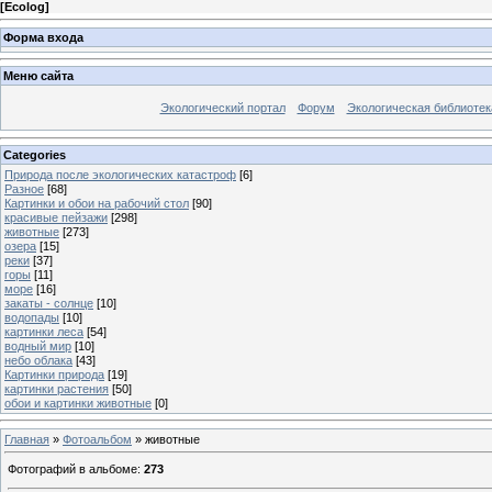
[
Ecolog
]
Форма входа
Меню сайта
Экологический портал
Форум
Экологическая библиотек
Categories
Природа после экологических катастроф
[6]
Разное
[68]
Картинки и обои на рабочий стол
[90]
красивые пейзажи
[298]
животные
[273]
озера
[15]
реки
[37]
горы
[11]
море
[16]
закаты - солнце
[10]
водопады
[10]
картинки леса
[54]
водный мир
[10]
небо облака
[43]
Картинки природа
[19]
картинки растения
[50]
обои и картинки животные
[0]
Главная
»
Фотоальбом
» животные
Фотографий в альбоме
:
273