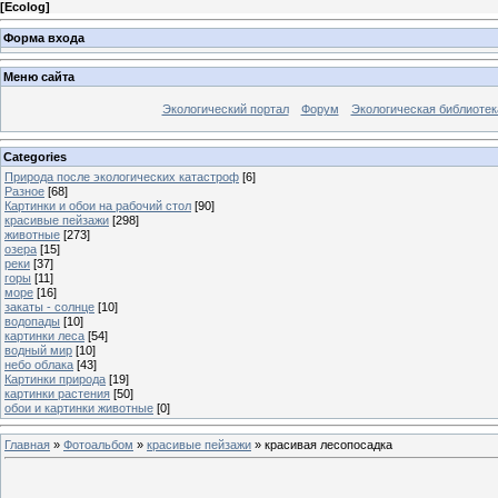
[
Ecolog
]
Форма входа
Меню сайта
Экологический портал
Форум
Экологическая библиотек
Categories
Природа после экологических катастроф
[6]
Разное
[68]
Картинки и обои на рабочий стол
[90]
красивые пейзажи
[298]
животные
[273]
озера
[15]
реки
[37]
горы
[11]
море
[16]
закаты - солнце
[10]
водопады
[10]
картинки леса
[54]
водный мир
[10]
небо облака
[43]
Картинки природа
[19]
картинки растения
[50]
обои и картинки животные
[0]
Главная
»
Фотоальбом
»
красивые пейзажи
» красивая лесопосадка