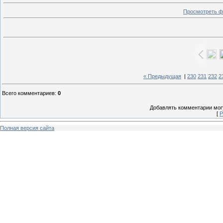
Просмотреть ф
« Предыдущая
|
230
231
232
2
Всего комментариев
:
0
Добавлять комментарии могу
[
Р
Полная версия сайта