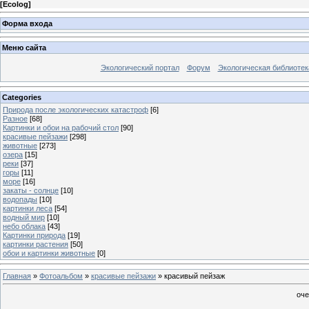
[
Ecolog
]
Форма входа
Меню сайта
Экологический портал
Форум
Экологическая библиотек
Categories
Природа после экологических катастроф
[6]
Разное
[68]
Картинки и обои на рабочий стол
[90]
красивые пейзажи
[298]
животные
[273]
озера
[15]
реки
[37]
горы
[11]
море
[16]
закаты - солнце
[10]
водопады
[10]
картинки леса
[54]
водный мир
[10]
небо облака
[43]
Картинки природа
[19]
картинки растения
[50]
обои и картинки животные
[0]
Главная
»
Фотоальбом
»
красивые пейзажи
» красивый пейзаж
оче