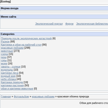
[
Ecolog
]
Форма входа
Меню сайта
Экологический портал
Форум
Экологическая библиотек
Categories
Природа после экологических катастроф
[6]
Разное
[68]
Картинки и обои на рабочий стол
[90]
красивые пейзажи
[298]
животные
[273]
озера
[15]
реки
[37]
горы
[11]
море
[16]
закаты - солнце
[10]
водопады
[10]
картинки леса
[54]
водный мир
[10]
небо облака
[43]
Картинки природа
[19]
картинки растения
[50]
обои и картинки животные
[0]
Главная
»
Фотоальбом
»
красивые пейзажи
» красивая обоина природа
Обои для рабочего сто