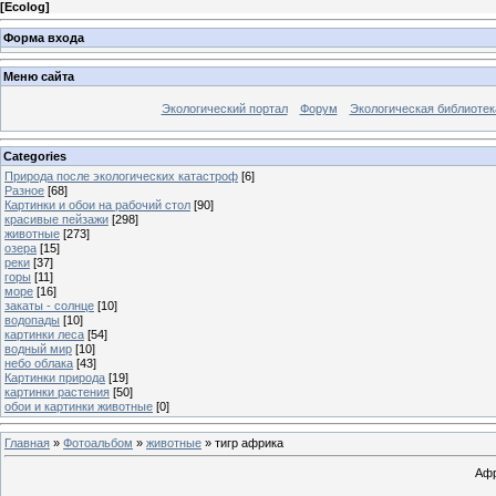
[
Ecolog
]
Форма входа
Меню сайта
Экологический портал
Форум
Экологическая библиотек
Categories
Природа после экологических катастроф
[6]
Разное
[68]
Картинки и обои на рабочий стол
[90]
красивые пейзажи
[298]
животные
[273]
озера
[15]
реки
[37]
горы
[11]
море
[16]
закаты - солнце
[10]
водопады
[10]
картинки леса
[54]
водный мир
[10]
небо облака
[43]
Картинки природа
[19]
картинки растения
[50]
обои и картинки животные
[0]
Главная
»
Фотоальбом
»
животные
» тигр африка
Афр