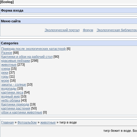
[
Ecolog
]
Форма входа
Меню сайта
Экологический портал
Форум
Экологическая библиотек
Categories
Природа после экологических катастроф
[6]
Разное
[68]
Картинки и обои на рабочий стол
[90]
красивые пейзажи
[298]
животные
[273]
озера
[15]
реки
[37]
горы
[11]
море
[16]
закаты - солнце
[10]
водопады
[10]
картинки леса
[54]
водный мир
[10]
небо облака
[43]
Картинки природа
[19]
картинки растения
[50]
обои и картинки животные
[0]
Главная
»
Фотоальбом
»
животные
» тигр в воде
тигр бежит в воде. Бо