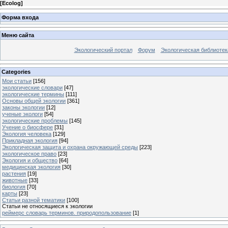
[
Ecolog
]
Форма входа
Меню сайта
Экологический портал
Форум
Экологическая библиотек
Categories
Мои статьи
[156]
экологические словари
[47]
экологические термины
[111]
Основы общей экологии
[361]
законы экологии
[12]
ученые экологи
[54]
экологические проблемы
[145]
Учение о биосфере
[31]
Экология человека
[129]
Прикладная экология
[94]
Экологическая защита и охрана окружающей среды
[223]
экологическое право
[23]
Экология и общество
[64]
медицинская экология
[30]
растения
[19]
животные
[33]
биология
[70]
карты
[23]
Статьи разной тематики
[100]
Статьи не относящиеся к экологии
реймерс словарь терминов. природопользование
[1]