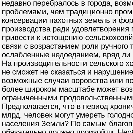
недавно перебралось в города, воз
проблемами, чем традиционно пром
консервации пахотных земель и фор
производства ради удовлетворения
привести к истощению сельскохозя
связи с возрастанием роли ручного 
ослабленные недоеданием, вряд ли 
На производительности сельского х
не сможет не сказаться и нарушени
возможные случаи воровства или по
более широком масштабе может возн
ограниченными продовольственным
Предполагается, что в период хрон
млрд. человек могут умереть голодн
населения Земли? По самым благоп
обязательно должно произойти. Нео