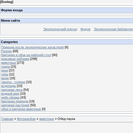
[
Ecolog
]
Форма входа
Меню сайта
Экологический портал
Форум
Экологическая библиотек
Categories
Природа после экологических катастроф
[6]
Разное
[68]
Картинки и обои на рабочий стол
[90]
красивые пейзажи
[298]
животные
[273]
озера
[15]
реки
[37]
горы
[11]
море
[16]
закаты - солнце
[10]
водопады
[10]
картинки леса
[54]
водный мир
[10]
небо облака
[43]
Картинки природа
[19]
картинки растения
[50]
обои и картинки животные
[0]
Главная
»
Фотоальбом
»
животные
» Обед паука