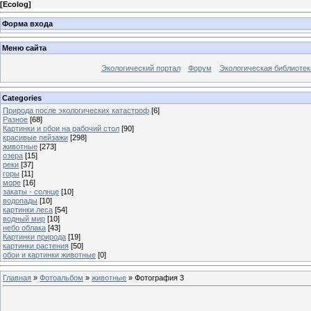
[
Ecolog
]
Форма входа
Меню сайта
Экологический портал
Форум
Экологическая библиотек
Categories
Природа после экологических катастроф
[6]
Разное
[68]
Картинки и обои на рабочий стол
[90]
красивые пейзажи
[298]
животные
[273]
озера
[15]
реки
[37]
горы
[11]
море
[16]
закаты - солнце
[10]
водопады
[10]
картинки леса
[54]
водный мир
[10]
небо облака
[43]
Картинки природа
[19]
картинки растения
[50]
обои и картинки животные
[0]
Главная
»
Фотоальбом
»
животные
» Фотография 3