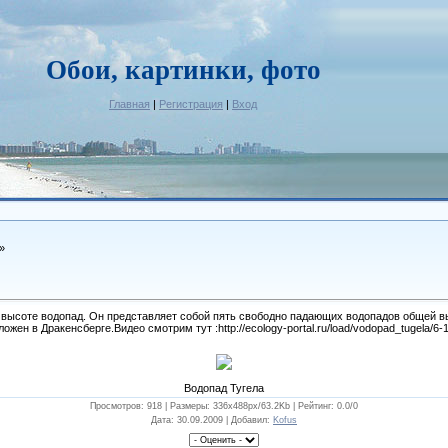
Обои, картинки, фото
Главная
|
Регистрация
|
Вход
»
о высоте водопад. Он представляет собой пять свободно падающих водопадов общей в
ожен в Дракенсберге.Видео смотрим тут :http://ecology-portal.ru/load/vodopad_tugela/6-
Водопад Тугела
Просмотров: 918 |
Размеры
: 336x488px/63.2Kb |
Рейтинг
: 0.0/0
Дата
: 30.09.2009 |
Добавил
:
Kofus