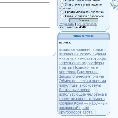
Изучаю экологию в школе.
Учавствую в олимпиаде по
экологии.
Просто увлекаюсь экологией.
Никак не связан с экологией
Результаты
|
Архив опросов
Всего ответов:
4346
Читайте также:
загрузка...
взаимоотношения видов -
отношения между видами
животных
хемоавтотрофы
загрязнение гидросферы
Подтип Позвоночные
Vertebrata
Внутренние,
физиологические, ритмы
Обмен веществ и энергии
популяции экосистемы
Ленточные черви,
использующие человека в
качестве окончательного
хозяина
Кожа — наружный
покровный орган
Кругооборот азота