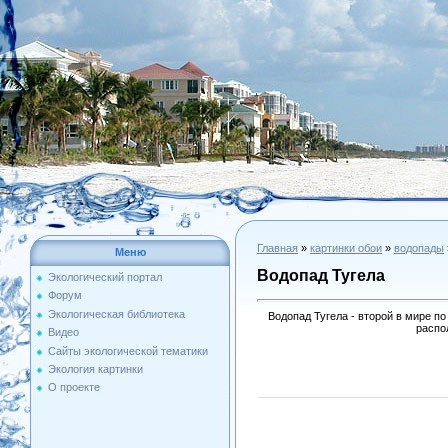
Главная
»
картинки обои
»
водопады
Меню
Водопад Тугела
Экологический портал
Форум
Экологическая библиотека
Водопад Тугела - второй в мире п
распол
Видео
Сайты экологической тематики
Экология картинки
О проекте