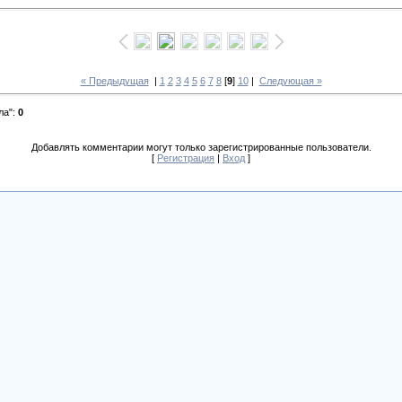
« Предыдущая
|
1
2
3
4
5
6
7
8
[
9
]
10
|
Следующая »
ла"
:
0
Добавлять комментарии могут только зарегистрированные пользователи.
[
Регистрация
|
Вход
]