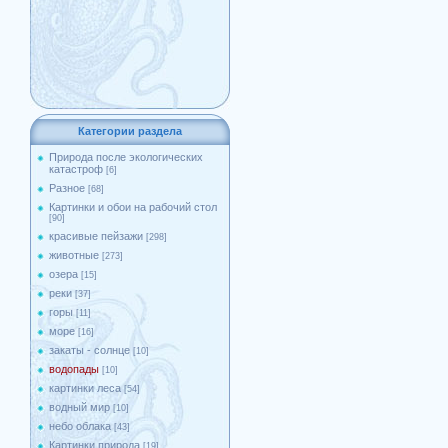
Категории раздела
Природа после экологических
катастроф
[6]
Разное
[68]
Картинки и обои на рабочий стол
[90]
красивые пейзажи
[298]
животные
[273]
озера
[15]
реки
[37]
горы
[11]
море
[16]
закаты - солнце
[10]
водопады
[10]
картинки леса
[54]
водный мир
[10]
небо облака
[43]
Картинки природа
[19]