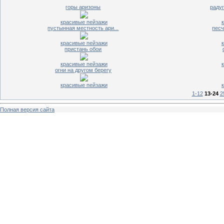
горы аризоны
радуг
красивые пейзажи
пустынная местность ари...
песч
красивые пейзажи
пристань обои
красивые пейзажи
огни на другом берегу
красивые пейзажи
1-12
13-24
2
Полная версия сайта