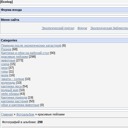
[
Ecolog
]
Форма входа
Меню сайта
Экологический портал
Форум
Экологическая библиотек
Categories
Природа после экологических катастроф
[6]
Разное
[68]
Картинки и обои на рабочий стол
[90]
красивые пейзажи
[298]
животные
[273]
озера
[15]
реки
[37]
горы
[11]
море
[16]
закаты - солнце
[10]
водопады
[10]
картинки леса
[54]
водный мир
[10]
небо облака
[43]
Картинки природа
[19]
картинки растения
[50]
обои и картинки животные
[0]
Главная
»
Фотоальбом
» красивые пейзажи
Фотографий в альбоме
:
298