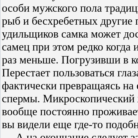
особи мужского
пола
традици
рыб и бесхребетных другие 
удильщиков самка может дос
самец при этом редко когда
раз меньше.
Погрузивши
в к
Перестает пользоваться гла
фактически
превращаясь
на 
спермы. Микроскопический 
вообще постоянно проживает
вы видели еще где-то подоб
А на
окончание
следует з