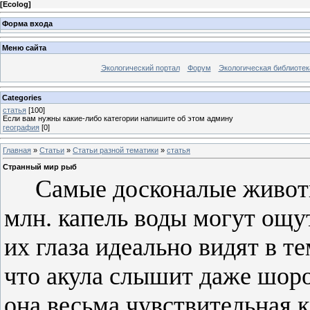
[
Ecolog
]
Форма входа
Меню сайта
Экологический портал
Форум
Экологическая библиотек
Categories
статья
[100]
Если вам нужны какие-либо категории напишите об этом админу
география
[0]
Главная
»
Статьи
»
Статьи разной тематики
»
статья
Странный мир рыб
Самые досконалые
животн
млн. капель воды могут ощу
их глаза идеально видят
в
те
что акула
слышит
даже
шор
она
весьма
чувствительная
к