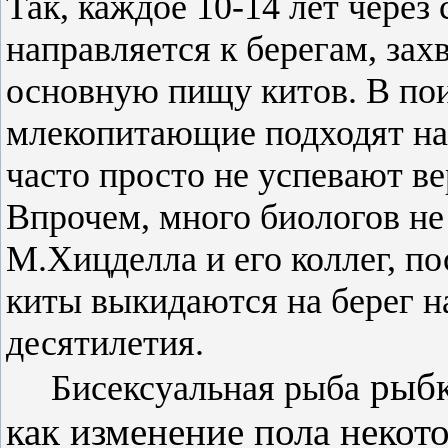
Так, каждое 10-14 лет
через
с
направляется
к
берегам,
зах
основную пищу китов. В по
млекопитающие подходят н
часто просто не успевают
ве
Впрочем,
много
биологов н
М.
Хицделла
и его коллег, п
киты
выкидаются
на берег н
десятилетия
.
рыбк
Бисексуальная рыба
как
изменение
пола
некото