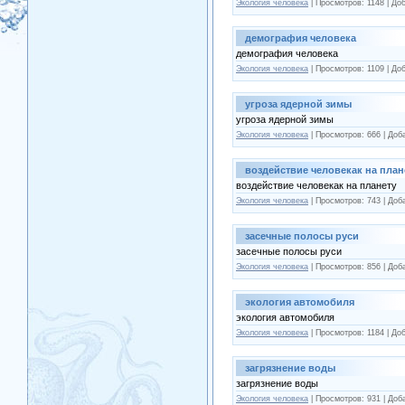
Экология человека
| Просмотров: 1148 | До
демография человека
демография человека
Экология человека
| Просмотров: 1109 | До
угроза ядерной зимы
угроза ядерной зимы
Экология человека
| Просмотров: 666 | Доб
воздействие человекак на план
воздействие человекак на планету
Экология человека
| Просмотров: 743 | Доб
засечные полосы руси
засечные полосы руси
Экология человека
| Просмотров: 856 | Доб
экология автомобиля
экология автомобиля
Экология человека
| Просмотров: 1184 | До
загрязнение воды
загрязнение воды
Экология человека
| Просмотров: 931 | Доб