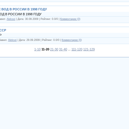
ВОД В РОССИИ В 1998 ГОДУ
Д В РОССИИ В 1998 ГОДУ
авил:
Aleksei
| Дата:
30.09.2009
| Рейтинг: 0.0/0 |
Комментарии (0)
ССР
Р
обавил:
Aleksei
| Дата:
29.09.2009
| Рейтинг: 0.0/0 |
Комментарии (0)
1-10
11-20
21-30
31-40
...
111-120
121-129