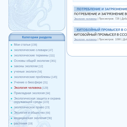
ПОТРЕБЛЕНИЕ И ЗАГРЯЗНЕНИЕ 
ПОТРЕБЛЕНИЕ И ЗАГРЯЗНЕНИЕ ВО
Экология человека
| Просмотров: 726 | Доб
КИТОБОЙНЫЙ ПРОМЫСЕЛ В С
КИТОБОЙНЫЙ ПРОМЫСЕЛ В ССС
Категории раздела
Экология человека
| Просмотров: 1090 | Д
Мои статьи
[156]
экологические словари
[47]
экологические термины
[111]
Основы общей экологии
[361]
законы экологии
[12]
ученые экологи
[54]
экологические проблемы
[145]
Учение о биосфере
[31]
Экология человека
[129]
Прикладная экология
[94]
Экологическая защита и охрана
окружающей среды
[223]
экологическое право
[23]
Экология и общество
[64]
медицинская экология
[30]
растения
[19]