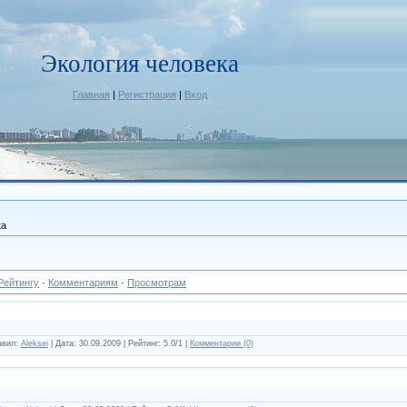
Экология человека
Главная
|
Регистрация
|
Вход
ка
Рейтингу
·
Комментариям
·
Просмотрам
авил:
Aleksei
| Дата:
30.09.2009
| Рейтинг: 5.0/1 |
Комментарии (0)