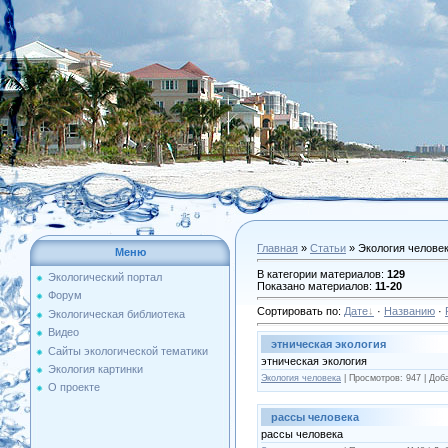
Главная
»
Статьи
» Экология челове
Меню
В категории материалов
:
129
Экологический портал
Показано материалов
:
11-20
Форум
Сортировать по
:
Дате
·
Названию
·
Экологическая библиотека
Видео
этническая экология
Сайты экологической тематики
этническая экология
Экология картинки
Экология человека
| Просмотров: 947 | Доб
О проекте
рассы человека
рассы человека