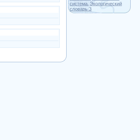
система.
Экологический
словарь З