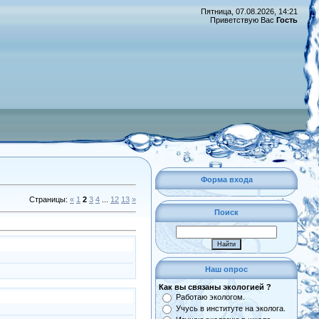
Пятница, 07.08.2026, 14:21
Приветствую Вас
Гость
Форма входа
Страницы
:
«
1
2
3
4
...
12
13
»
Поиск
Наш опрос
Как вы связаны экологией ?
Работаю экологом.
Учусь в институте на эколога.