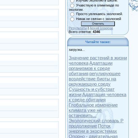
Изучаю экологию в школе.
Учавствую в олимпиаде по
экологии.
Просто увлекаюсь экологией.
Никак не связан с экологией
Результаты
|
Архив опросов
Всего ответов:
4346
Читайте также:
загрузка...
Значение растений в жизни
человека
Адаптации
организмов к среде
обитания
регулирующее
воздействие биоты на
окружающую среду
Сущность и субстрат
жизни
Адаптация человека
к среде обитания
Глобальное изменение
климата уже не
остановить...
Экологический словарь Р
продолжение
Поток
энергии в экосистемах
Опорно - двигательная