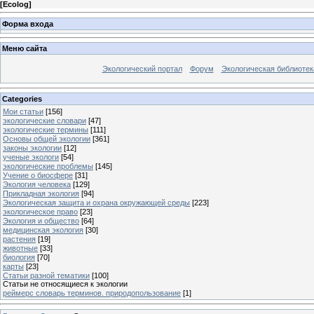
[
Ecolog
]
Форма входа
Меню сайта
Экологический портал
Форум
Экологическая библиотек
Categories
Мои статьи
[156]
экологические словари
[47]
экологические термины
[111]
Основы общей экологии
[361]
законы экологии
[12]
ученые экологи
[54]
экологические проблемы
[145]
Учение о биосфере
[31]
Экология человека
[129]
Прикладная экология
[94]
Экологическая защита и охрана окружающей среды
[223]
экологическое право
[23]
Экология и общество
[64]
медицинская экология
[30]
растения
[19]
животные
[33]
биология
[70]
карты
[23]
Статьи разной тематики
[100]
Статьи не относящиеся к экологии
реймерс словарь терминов. природопользование
[1]