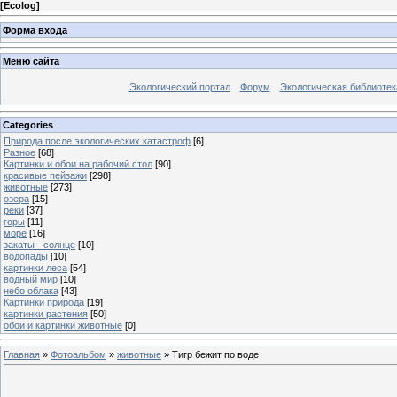
[
Ecolog
]
Форма входа
Меню сайта
Экологический портал
Форум
Экологическая библиотек
Categories
Природа после экологических катастроф
[6]
Разное
[68]
Картинки и обои на рабочий стол
[90]
красивые пейзажи
[298]
животные
[273]
озера
[15]
реки
[37]
горы
[11]
море
[16]
закаты - солнце
[10]
водопады
[10]
картинки леса
[54]
водный мир
[10]
небо облака
[43]
Картинки природа
[19]
картинки растения
[50]
обои и картинки животные
[0]
Главная
»
Фотоальбом
»
животные
» Тигр бежит по воде