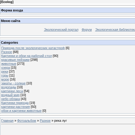
[
Ecolog
]
Форма входа
Меню сайта
Экологический портал
Форум
Экологическая библиотек
Categories
Природа после экологических катастроф
[6]
Разное
[68]
Картинки и обои на рабочий стол
[90]
красивые пейзажи
[298]
животные
[273]
озера
[15]
реки
[37]
горы
[11]
море
[16]
закаты - солнце
[10]
водопады
[10]
картинки леса
[54]
водный мир
[10]
небо облака
[43]
Картинки природа
[19]
картинки растения
[50]
обои и картинки животные
[0]
Главная
»
Фотоальбом
»
Разное
» река луг