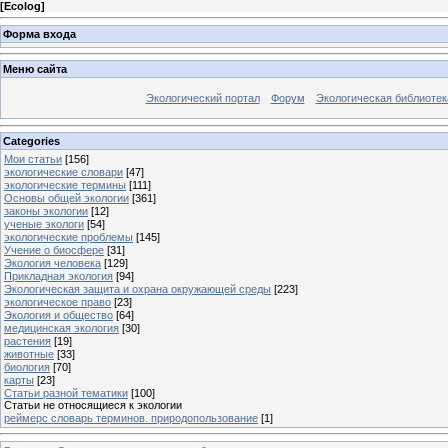
[
Ecolog
]
Форма входа
Меню сайта
Экологический портал
Форум
Экологическая библиотек
Categories
Мои статьи
[156]
экологические словари
[47]
экологические термины
[111]
Основы общей экологии
[361]
законы экологии
[12]
ученые экологи
[54]
экологические проблемы
[145]
Учение о биосфере
[31]
Экология человека
[129]
Прикладная экология
[94]
Экологическая защита и охрана окружающей среды
[223]
экологическое право
[23]
Экология и общество
[64]
медицинская экология
[30]
растения
[19]
животные
[33]
биология
[70]
карты
[23]
Статьи разной тематики
[100]
Статьи не относящиеся к экологии
реймерс словарь терминов. природопользование
[1]