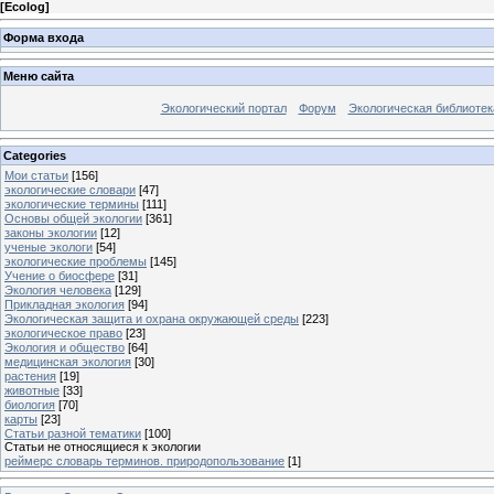
[
Ecolog
]
Форма входа
Меню сайта
Экологический портал
Форум
Экологическая библиотек
Categories
Мои статьи
[156]
экологические словари
[47]
экологические термины
[111]
Основы общей экологии
[361]
законы экологии
[12]
ученые экологи
[54]
экологические проблемы
[145]
Учение о биосфере
[31]
Экология человека
[129]
Прикладная экология
[94]
Экологическая защита и охрана окружающей среды
[223]
экологическое право
[23]
Экология и общество
[64]
медицинская экология
[30]
растения
[19]
животные
[33]
биология
[70]
карты
[23]
Статьи разной тематики
[100]
Статьи не относящиеся к экологии
реймерс словарь терминов. природопользование
[1]