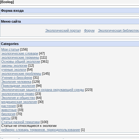
[
Ecolog
]
Форма входа
Меню сайта
Экологический портал
Форум
Экологическая библиотек
Categories
Мои статьи
[156]
экологические словари
[47]
экологические термины
[111]
Основы общей экологии
[361]
законы экологии
[12]
ученые экологи
[54]
экологические проблемы
[145]
Учение о биосфере
[31]
Экология человека
[129]
Прикладная экология
[94]
Экологическая защита и охрана окружающей среды
[223]
экологическое право
[23]
Экология и общество
[64]
медицинская экология
[30]
растения
[19]
животные
[33]
биология
[70]
карты
[23]
Статьи разной тематики
[100]
Статьи не относящиеся к экологии
реймерс словарь терминов. природопользование
[1]