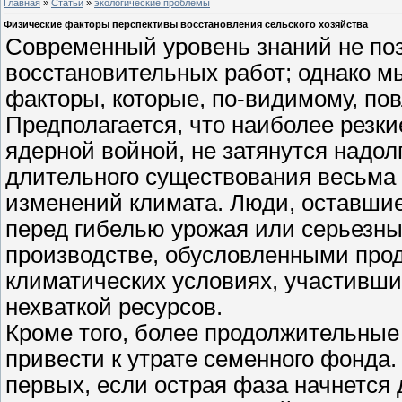
Главная
»
Статьи
»
экологические проблемы
Физические факторы перспективы восстановления сельского хозяйства
Современный уровень знаний не поз
восстановительных работ; однако м
факторы, которые, по-видимому, по
Предполагается, что наиболее резк
ядерной войной, не затянутся надол
длительного существования весьма з
изменений климата. Люди, оставшиес
перед гибелью урожая или серьезн
производстве, обусловленными про
климатических условиях, участивш
нехваткой ресурсов.
Кроме того, более продолжительные
привести к утрате семенного фонда.
первых, если острая фаза начнется 