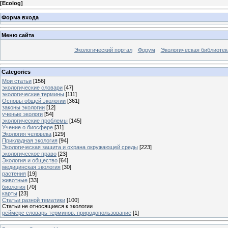
[
Ecolog
]
Форма входа
Меню сайта
Экологический портал
Форум
Экологическая библиотек
Categories
Мои статьи
[156]
экологические словари
[47]
экологические термины
[111]
Основы общей экологии
[361]
законы экологии
[12]
ученые экологи
[54]
экологические проблемы
[145]
Учение о биосфере
[31]
Экология человека
[129]
Прикладная экология
[94]
Экологическая защита и охрана окружающей среды
[223]
экологическое право
[23]
Экология и общество
[64]
медицинская экология
[30]
растения
[19]
животные
[33]
биология
[70]
карты
[23]
Статьи разной тематики
[100]
Статьи не относящиеся к экологии
реймерс словарь терминов. природопользование
[1]