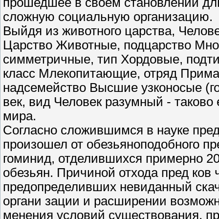
прошедшее в своем становлении дл
сложную социальную организацию.
Выйдя из животного царства, Челове
Царство Животные, подцарство Мног
симметричные, тип Хордовые, подти
класс Млекопитающие, отряд Примат
надсемейство Высшие узконосые (г
век, вид Человек разумный - таково 
мира.
Согласно сложившимся в науке пре
произошел от обезьяноподобного пре
гоминид, отделившихся примерно 20
обезьян. Причиной отхода пред ков 
предопределивших невиданный скач
органи зации и расширении возможн
менения условий существования, п