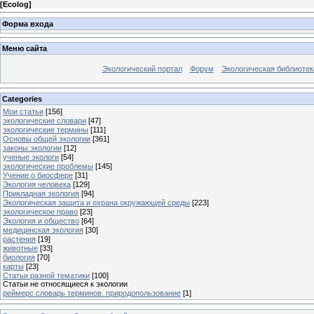
[
Ecolog
]
Форма входа
Меню сайта
Экологический портал
Форум
Экологическая библиотек
Categories
Мои статьи
[156]
экологические словари
[47]
экологические термины
[111]
Основы общей экологии
[361]
законы экологии
[12]
ученые экологи
[54]
экологические проблемы
[145]
Учение о биосфере
[31]
Экология человека
[129]
Прикладная экология
[94]
Экологическая защита и охрана окружающей среды
[223]
экологическое право
[23]
Экология и общество
[64]
медицинская экология
[30]
растения
[19]
животные
[33]
биология
[70]
карты
[23]
Статьи разной тематики
[100]
Статьи не относящиеся к экологии
реймерс словарь терминов. природопользование
[1]