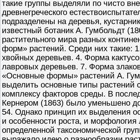
такие группы выделяли по чисто вн
древнегреческого естествоиспытате
подразделены на деревья, кустарни
известный ботаник А. Гумбольдт (18
растительного мира разных контине
форм» растений. Среди них такие: 1
хвойных деревьев. 4. Форма кактусо
лавровых деревьев. 7. Форма злаков
«Основные формы» растений А. Гум
выделить основные типы растений 
комплексу факторов среды. В после
Кернером (1863) было уменьшено до 
54. Однако принцип их выделения 
и особенности роста, и морфология 
определенной таксономической груп
выражало идею о разнообразии раст