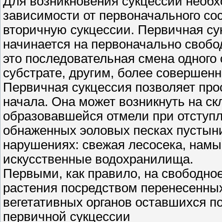
Для возникновения сукцессии необх
зависимости от первоначального со
вторичную сукцессии. Первичная с
начинается на первоначально свобо
это последовательная смена одного
субстрате, другим, более совершен
Первичная сукцессия позволяет пр
начала. Она может возникнуть на ск
образовавшейся отмели при отступл
обнаженных эоловых песках пустыни
нарушениях: свежая лесосека, намы
искусственные водохранилища.
Первыми, как правило, на свободно
растения посредством перенесенных 
вегетативных органов оставшихся по
первичной сукцессии