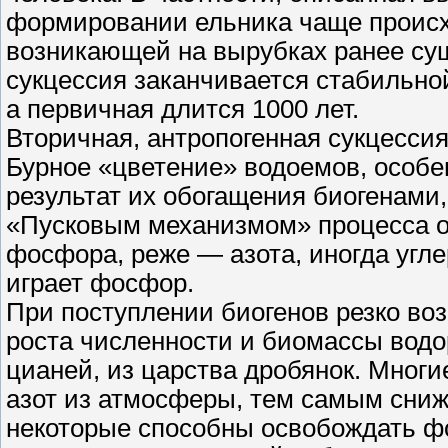
формировании ельника чаще происхо
возникающей на вырубках ранее сущ
сукцессия заканчивается стабильно
а первичная длится 1000 лет.
Вторичная, антропогенная сукцессия
Бурное «цветение» водоемов, особе
результат их обогащения биогенами
«Пусковым механизмом» процесса о
фосфора, реже — азота, иногда угл
играет фосфор.
При поступлении биогенов резко воз
роста численности и биомассы водо
цианей, из царства дробянок. Мног
азот из атмосферы, тем самым сниж
некоторые способны освобождать ф