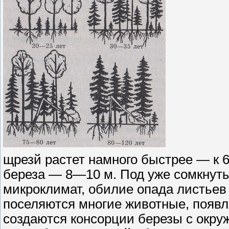
щрезй растет намного быстрее — к 
береза — 8—10 м. Под уже сомкнуты
микроклимат, обилие опада листьев
поселяются многие животные, появл
создаются консорции березы с окру