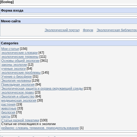
[
Ecolog
]
Форма входа
Меню сайта
Экологический портал
Форум
Экологическая библиотек
Categories
Мои статьи
[156]
экологические словари
[47]
экологические термины
[111]
Основы общей экологии
[361]
законы экологии
[12]
ученые экологи
[54]
экологические проблемы
[145]
Учение о биосфере
[31]
Экология человека
[129]
Прикладная экология
[94]
Экологическая защита и охрана окружающей среды
[223]
экологическое право
[23]
Экология и общество
[64]
медицинская экология
[30]
растения
[19]
животные
[33]
биология
[70]
карты
[23]
Статьи разной тематики
[100]
Статьи не относящиеся к экологии
реймерс словарь терминов. природопользование
[1]