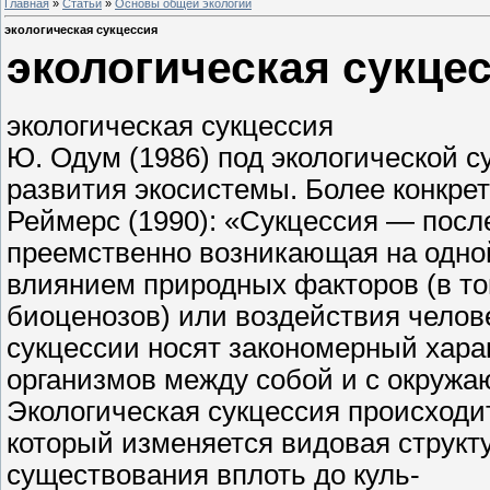
Главная
»
Статьи
»
Основы общей экологии
экологическая сукцессия
экологическая сукце
экологическая сукцессия
Ю. Одум (1986) под экологической 
развития экосистемы. Более конкрет
Реймерс (1990): «Сукцессия — посл
преемственно возникающая на одной
влиянием природных факторов (в то
биоценозов) или воздействия челов
сукцессии носят закономерный хар
организмов между собой и с окружа
Экологическая сукцессия происходи
который изменяется видовая структ
существования вплоть до куль-