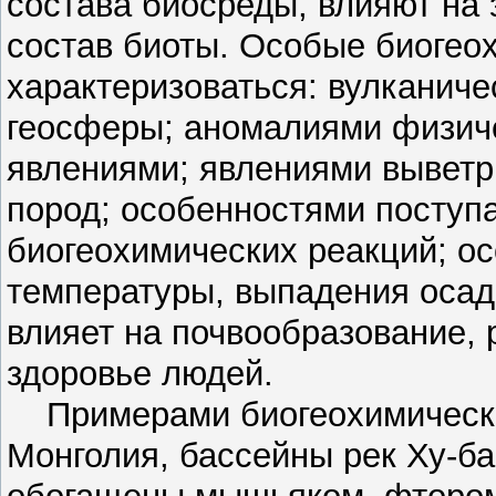
состава биосреды, влияют на 
состав биоты. Особые биогео
характеризоваться: вулканиче
геосферы; аномалиями физиче
явлениями; явлениями выветр
пород; особенностями поступа
биогеохимических реакций; 
температуры, выпадения осадко
влияет на почвообразование, р
здоровье людей.
Примерами биогеохимических
Монголия, бассейны рек Ху-ба