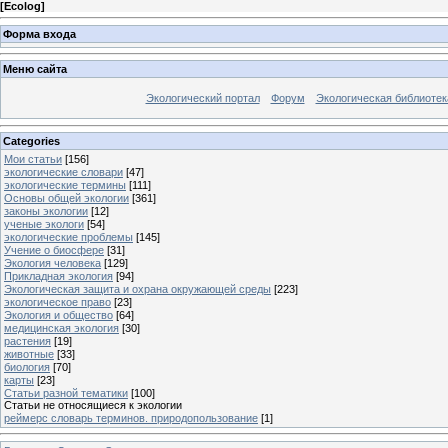
[
Ecolog
]
Форма входа
Меню сайта
Экологический портал
Форум
Экологическая библиотек
Categories
Мои статьи
[156]
экологические словари
[47]
экологические термины
[111]
Основы общей экологии
[361]
законы экологии
[12]
ученые экологи
[54]
экологические проблемы
[145]
Учение о биосфере
[31]
Экология человека
[129]
Прикладная экология
[94]
Экологическая защита и охрана окружающей среды
[223]
экологическое право
[23]
Экология и общество
[64]
медицинская экология
[30]
растения
[19]
животные
[33]
биология
[70]
карты
[23]
Статьи разной тематики
[100]
Статьи не относящиеся к экологии
реймерс словарь терминов. природопользование
[1]