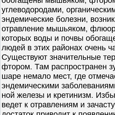
обогащены мышьяком, фтором
углеводородами, органически
эндемические болезни, возни
отравление мышьяком, флюоро
которых воды и почвы обогаще
людей в этих районах очень ча
Существуют значительные тер
фтором. Там распространен зу
шаре немало мест, где отмеча
эндемическими заболеваниям
ной железы и кретинизм. Изб
ведет к отравлениям и зачастую
достаток приводит к появлен