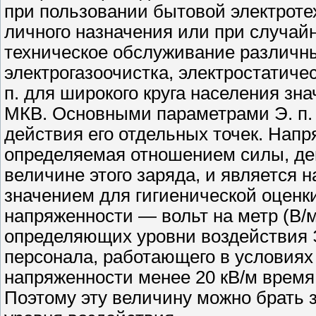
при пользовании бытовой электротех
личного назначения или при случай­
техническое обслуживание различны
электрогазоочистка, электростатиче
п. для широкого круга населения зн
МКВ. Основными парамет­рами Э. п.
действия его отдельных то­чек. Нап
определяемая отношением си­лы, де
величине этого заряда, и яв­ляется
значением для гигиеничес­кой оценк
напряженности — вольт на метр (В/м
определяющих уровни воз­действия Э.
персонала, работающего в условиях в
напряженности ме­нее 20 кВ/м время
Поэтому эту величину можно брать з