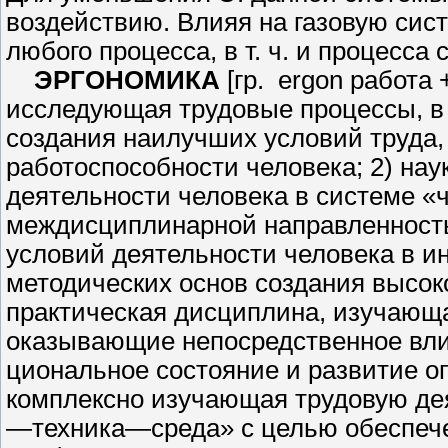
воздействию. Влияя на газовую сист
любого процесса, в т. ч. и процесса
ЭРГОНОМИКА
[гр. ergon рабо­та
исследующая трудовые процес­сы, в 
создания наилучших условий труда,
работоспособности челове­ка; 2) на
деятельности человека в системе 
междисциплинарной направ­ленность
условий деятельности чело­века в ин
методических основ создания высо
практическая дисциплина, изу­чаю
оказывающие непосредственное влия
циональное состояние и развитие оп
комплексно изучающая трудовую дея­
—техника—среда» с целью обеспе­че