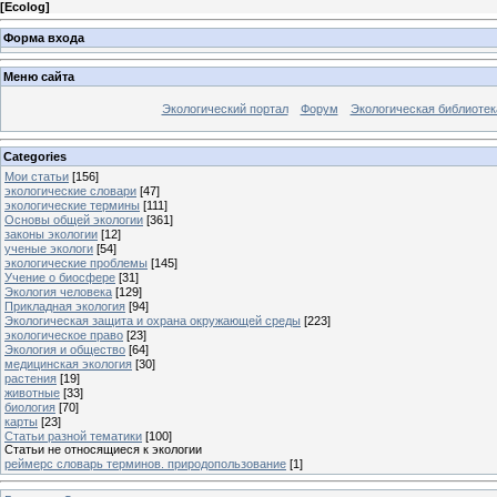
[
Ecolog
]
Форма входа
Меню сайта
Экологический портал
Форум
Экологическая библиотек
Categories
Мои статьи
[156]
экологические словари
[47]
экологические термины
[111]
Основы общей экологии
[361]
законы экологии
[12]
ученые экологи
[54]
экологические проблемы
[145]
Учение о биосфере
[31]
Экология человека
[129]
Прикладная экология
[94]
Экологическая защита и охрана окружающей среды
[223]
экологическое право
[23]
Экология и общество
[64]
медицинская экология
[30]
растения
[19]
животные
[33]
биология
[70]
карты
[23]
Статьи разной тематики
[100]
Статьи не относящиеся к экологии
реймерс словарь терминов. природопользование
[1]