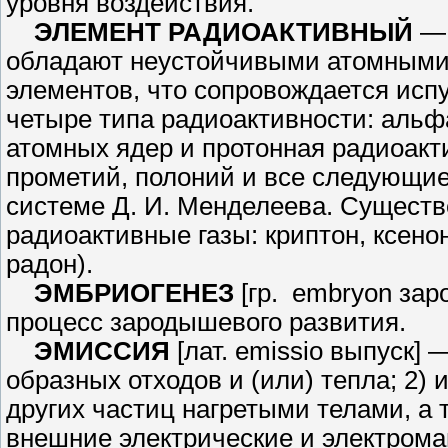
уровня воздей­ствия.
ЭЛЕМЕНТ РАДИОАКТИВ­НЫЙ
— 
обладают неустойчивы­ми атомными
элементов, что сопровождается исп
четыре типа радио­активности: альф
атомных ядер и про­тонная радиоакти
прометий, полоний и все следующие
системе Д. И. Менделеева. Существ
радиоактивные газы: крип­тон, ксено
радон).
ЭМБРИОГЕНЕЗ
[гр. embryon за­
процесс зародышевого развития.
ЭМИССИЯ
[лат. emissio выпуск]
образных отходов и (или) тепла; 2) 
других частиц нагретыми телами, а 
внешние электрические и электро­ма