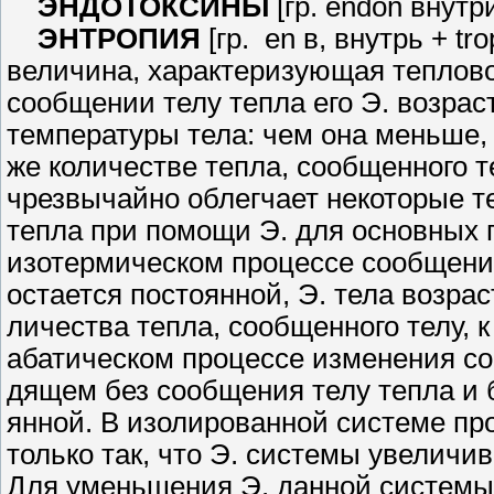
ЭНДОТОКСИНЫ
[гр. endon внут­
ЭНТРОПИЯ
[гр. en в, внутрь + t
величина, характеризующая теп­лово
сообщении телу тепла его Э. возраст
температуры тела: чем она меньше,
же количестве тепла, сообщенного те
чрезвычайно облегчает некоторые теп
тепла при помощи Э. для основ­ных
изотермическом процессе сообще­ния
остается постоянной, Э. тела возрас
личества тепла, сообщенного телу, 
абатическом процессе изменения сост
дящем без сообщения телу тепла и б
янной. В изолированной системе про
только так, что Э. системы уве­личи
Для уменьшения Э. дан­ной системы