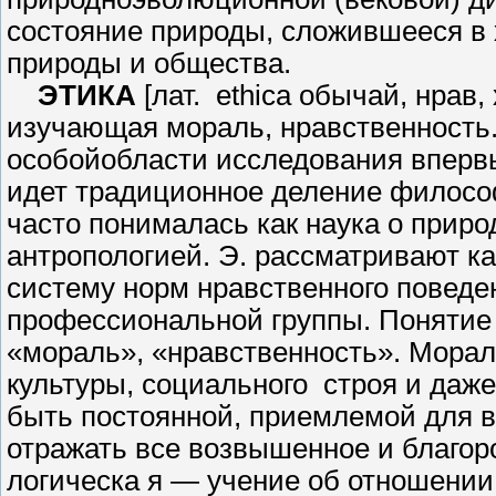
состояние природы, сложившееся в 
природы и об­щества.
ЭТИКА
[лат. ethica обычай, нрав
изучающая мораль, нравственность.
особойобласти исследования впервы
идет традиционное деление философи
часто понималась как наука о природе
антропологией. Э. рассматривают к
систему норм нравственного поведе
профессио­нальной группы. Понятие 
«мораль», «нравственность». Мораль
культуры, социального cтроя и даже 
быть постоянной, приемлемой для все
отражать все возвышенное и благоро
логическа я — учение об отноше­нии