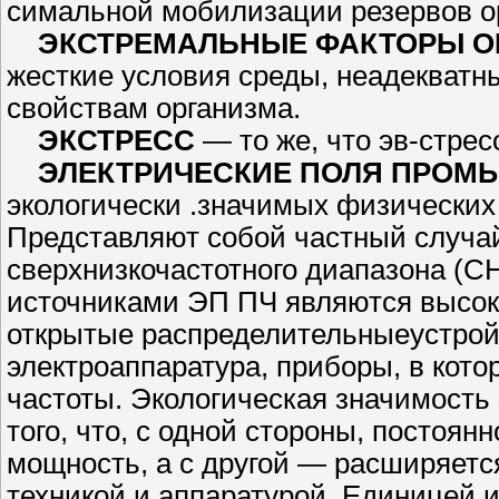
симальной мобилизации резервов о
ЭКСТРЕМАЛЬНЫЕ ФАКТОРЫ О
жесткие условия среды, не­адекват
свойствам организма.
ЭКСТРЕСС
— то же, что эв-стрес
ЭЛЕКТРИЧЕСКИЕ ПОЛЯ ПРОМЫШ
экологически .значи­мых физических
Представляют собой частный случай
сверхнизкочастотного диапазона (СН
источниками ЭП ПЧ являются высок
открытые распределительныеустройс
электроаппаратура, приборы, в кото
частоты. Экологическая значимость 
того, что, с одной стороны, постоян
мощность, а с другой — расширяетс
техникой и аппаратурой. Единицей 