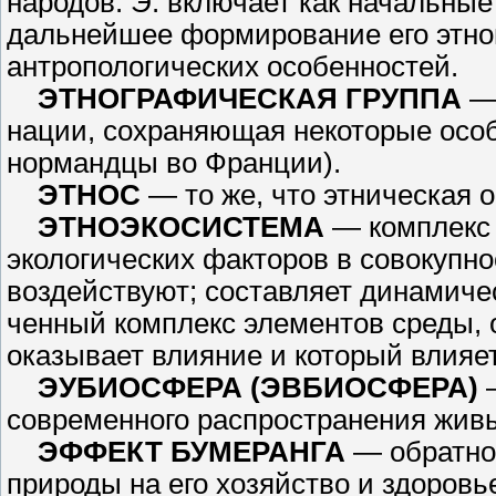
народов. Э. включает как на­чальные
дальнейшее формиро­вание его этног
антропологических особен­ностей.
ЭТНОГРАФИЧЕСКАЯ ГРУП­ПА
— 
нации, сохраняющая некоторые особе
нормандцы во Франции).
ЭТНОС
— то же, что этническая 
ЭТНОЭКОСИСТЕМА
— ком­плекс
экологических факторов в совокупно
воздействуют; составляет динамичес
ченный комплекс элементов среды, 
оказывает влияние и который влияет
ЭУБИОСФЕРА (ЭВБИОСФЕРА)
—
современного распространения живы
ЭФФЕКТ БУМЕРАНГА
— обрат­но
природы на его хозяйство и здоровь