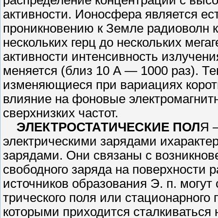
распределение кон­центрации с выс
активности. Ионосфера является ес
проникнове­нию к Земле радиоволн к
несколь­ких герц до нескольких мег
активнос­ти интенсивность излучен
меняется (близ 10 А — 1000 раз). Т
изме­няющиеся при вариациях корот
влияние на фоновые электромагнитн
сверхнизких частот.
ЭЛЕКТРОСТАТИЧЕСКИЕ ПОЛ
Я 
электрическими зарядами ихаракте
зарядами. Они связаны с возни­кно
свободного заряда на поверхности р
источников образования Э. п. могут
трического поля или стационарного по
которыми приходится сталкиваться 