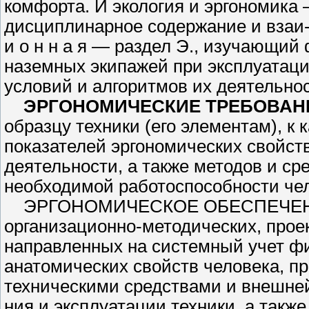
комфорта. И экология и эргономи­к
дисциплинарное содержание и взаи-м
и о н н а я — раздел Э., изучающи
наземных экипажей при эксплуата­ци
условий и алгоритмов их дея­тельнос
ЭРГОНОМИЧЕСКИЕ ТРЕБО­ВАН
образцу техники (его эле­ментам), к
показателей эргономи­ческих свойст
деятельности, а также методов и с
необходимой работоспособности че­л
ЭРГОНОМИЧЕСКОЕ ОБЕСПЕ­ЧЕНИЕ —
организационно-методических, прое
направленных на системный учет фи
анатомических свойств человека, п
техническими средствами и внешней 
ния и эксплуатации техники, а также