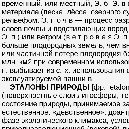
временный, или мест­ный, Э. б. Э. в
материала (песка, лёс­са, озерного 
рельефом. Э. п о ч в — про­цесс ра
слоев почвы и подстилающих пород 
Э. п.) или ветром (в е т р о ­в а я Э. 
больше плодородных земель, чем вно
или частичной потере плодоро­дия 
млн. км2 при современном ис­пользов
п. выбывает из с.-х. ис­пользования 
эксплуатируемой пашни в
ЭТАЛОНЫ ПРИРОДЫ
[фр. etalo
(поверхностные слои литосферы, те
состояние природы, принимаемое за
естес­твенное, «девственное», доант
фазе экологического климакса, усло
природноэволюционной (вековой) ди