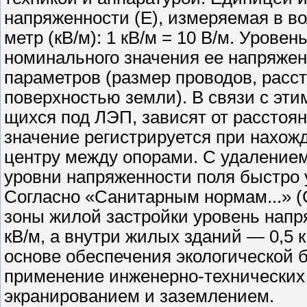
напряженности (Е), измеряемая в вол
метр (кВ/м): 1 кВ/м = 10 В/м. Урове
номинального значения ее напряжен
параметров (размер проводов, рас­с
поверхностью земли). В связи с эти
щихся под ЛЭП, зависят от расстоя­
значение регистрируется при нахожд
центру между опорами. С удалением
уровни напряженнос­ти поля быстро
Согласно «Сани­тарным нормам...» (
зоны жилой за­стройки уровень нап
кВ/м, а внут­ри жилых зданий — 0,5 к
основе обеспечения экологической 
примене­ние инженерно-технических
экра­нированием и заземлением.