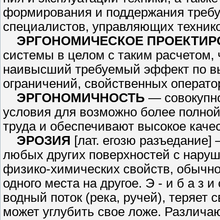
формирования и поддержания требуе
специалистов, управляющих техни­к
ЭРГОНОМИЧЕСКОЕ ПРОЕК­ТИР
системы в целом с таким рас­четом,
наивысший требуемый эффект по в
ограничений, свойственных опе­рато
ЭРГОНОМИЧНОСТЬ
— совокуп­н
условия для возможно более пол­но
труда и обеспечивают высо­кое каче
ЭРОЗИЯ
[лат. егозю разъедание]
любых других поверхностей с наруш
физико-химических свойств, обычн
одного места на другое. Э - и б а з 
водный поток (река, ручей), теряет 
может углу­бить свое ложе. Различаю