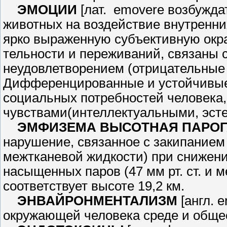
ЭМОЦИИ
[лат. emovere возбуж­да
животных на воздействие внутренн
ярко выраженную субъективную окра
тельности и переживаний, связаны 
неудовлетворением (отрицатель­ные 
Дифференцированные и ус­тойчивые
социальных потребностей че­ловека
чувствами(интеллектуальными, эсте
ЭМФИЗЕМА ВЫСОТНАЯ ПА­РОГ
нарушение, связанное с закипа­нием
межтканевой жидкости) при снижени
насыщенных паров (47 мм рт. ст. и м
соответствует высоте 19,2 км.
ЭНВАЙРОНМЕНТАЛИЗМ
[англ. 
окружающей человека среде и общес