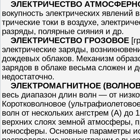
ЭЛЕКТРИЧЕСТВО АТМОСФЕР­Н
вокупность электрических явлений в
трические токи в воздухе, электричес
разряды, полярные сияния и др.
ЭЛЕКТРИЧЕСТВО ГРОЗОВОЕ
[г
электрические заряды, возникно­вен
дождевых облаков. Механизм образов
зарядов в облаке весьма сложен и 
недостаточно.
ЭЛЕКТРОМАГНИТНОЕ (ВОЛ­НОВ
весь диапазон длин волн — от низко
Коротковолновое (ульт­рафиолетовое
волн от нескольких ан­гстрем (А) до
верхних слоях земной атмосферы, пр
ионосферы. Основ­ные параметры и