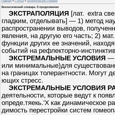
Главная
»
Статьи
»
экологические словари
Экологический словарь Э продолжение
ЭКСТРАПОЛЯЦИЯ
[лат. extra св
гладким, отделывать] — 1) метод на
распространении выводов, полу­чен
явления, на другую его часть; 2) ма
функции других ее значений, на­ходя
событий на рефлекторно-инстинктив
ЭКСТРЕМАЛЬНЫЕ УСЛОВИЯ
— 
или минимальные)для существования
на границах толерантности. Могут д
ющих стресс.
ЭКСТРЕМАЛЬНЫЕ УСЛОВИЯ Р
деятельности, которые ведут к поя
опреде.тяекь.'Х как динамическое р
димость перестройки систем гомео­п