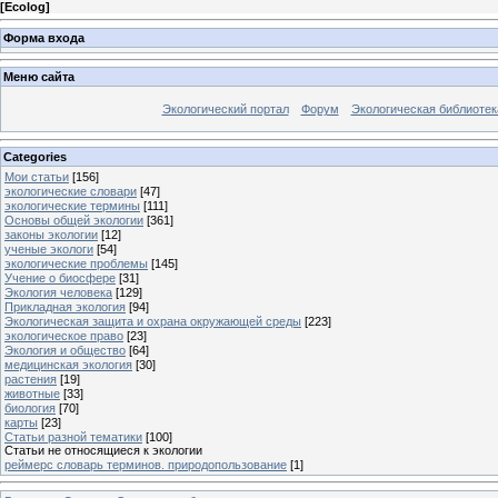
[
Ecolog
]
Форма входа
Меню сайта
Экологический портал
Форум
Экологическая библиотек
Categories
Мои статьи
[156]
экологические словари
[47]
экологические термины
[111]
Основы общей экологии
[361]
законы экологии
[12]
ученые экологи
[54]
экологические проблемы
[145]
Учение о биосфере
[31]
Экология человека
[129]
Прикладная экология
[94]
Экологическая защита и охрана окружающей среды
[223]
экологическое право
[23]
Экология и общество
[64]
медицинская экология
[30]
растения
[19]
животные
[33]
биология
[70]
карты
[23]
Статьи разной тематики
[100]
Статьи не относящиеся к экологии
реймерс словарь терминов. природопользование
[1]