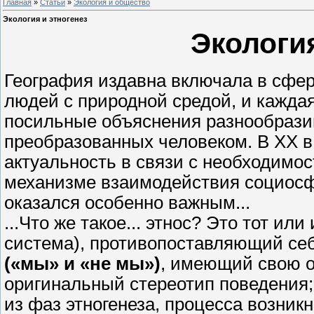
Главная
»
Статьи
»
Экология и общество
Экология и этногенез
Экология
География издавна включала в сфер
людей с природной средой, и каждая
посильные объяснения разнообрази
преобразованных человеком. В XX 
актуальность в связи с необходимо
механизме взаимодействия социосф
оказался особенно важным...
...Что же такое... этнос? Это тот и
система), противопоставляющий се
(«мы» и «не мы»)
, имеющий свою о
оригинальный стереотип поведения; 
из фаз этногенеза, процесса возник