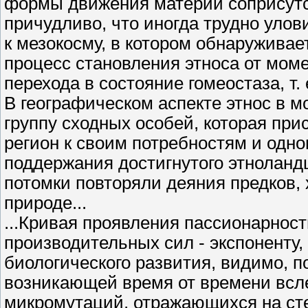
формы движения материи соприсутс
причудливо, что иногда трудно улов
к мезокосму, в котором обнаружива
процесс становления этноса от мом
перехода в состояние гомеостаза, т. е
В географическом аспекте этнос в 
группу сходных особей, которая п
регион к своим потребностям и одн
поддержания достигнутого этнолан
потомки повторяли деяния предков,
природе...
...Кривая проявления пассионарност
производительных сил - экспоненту
биологического развития, видимо, п
возникающей время от времени всле
микромутаций, отражающихся на сте